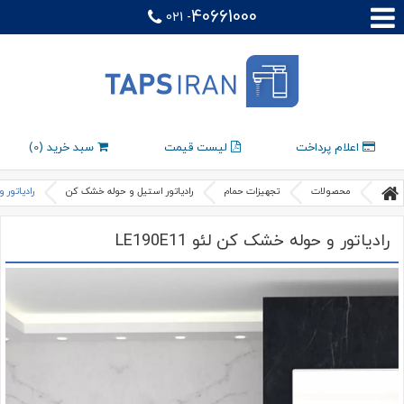
40661000
021 -
اعلام پرداخت
لیست قیمت
سبد خرید (
0
)
محصولات
تجهیزات حمام
رادیاتور استیل و حوله خشک کن
رادیاتور و 
رادیاتور و حوله خشک کن لئو LE190E11