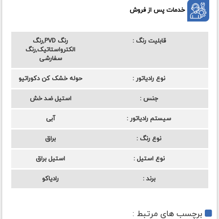
خدمات پس از فروش
قابلیت رنگ
رنگ PVD,رنگ
الکترواستاتیک,رنگ
سفارشی
نوع رادیاتور
حوله خشک کن دکوراتیو
جنس
استیل ضد خش
سیستم رادیاتور
آبی
نوع رنگ
براق
نوع استیل
استیل براق
برند
رادیاکو
برچسب های مرتبط :