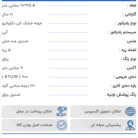
ابعاد :
25.5*110 سانتی متر
گارانتی :
10 سال
نوع رادیاتور :
حوله خشک کن دکوراتیو
سیستم رادیاتور :
آبی
جنس :
استیل ضد خش
تعداد پره :
5 پره
نوع رنگ :
براق
آکس :
7 سانتی متر
دمای خروجی :
1100 ( BTU/W )
بازه دمای کاری :
120 درجه سانتی گراد
رنگ پوشش اولیه :
استیل براق
امکان تحویل اکسپرس
امکان پرداخت در محل
پشتیبانی حرفه ای
ضمانت اصل بودن کالا