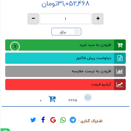
31,052,468
تومان
براق
افزودن به سبد خرید
درخواست پیش فاکتور
افزودن به لیست مقایسه
آرشیو قیمت
0
2225
اشتراک گذاری :