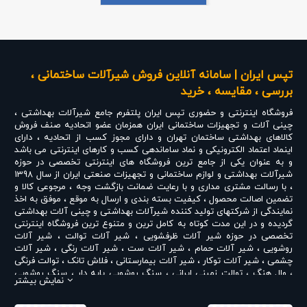
تپس ایران | سامانه آنلاین فروش شیرآلات ساختمانی ،
بررسی ، مقایسه ، خرید
فروشگاه اینترنتی و حضوری
تپس ایران
پلتفرم جامع شیرآلات بهداشتی ،
چینی آلات و تجهیزات ساختمانی ایران همزمان عضو اتحادیه صنف فروش
کالاهای بهداشتی ساختمان تهران و دارای مجوز کسب از اتحادیه ، دارای
اینماد اعتماد الکترونیکی و نماد ساماندهی کسب و کارهای اینترنتی می باشد
و به عنوان یکی از جامع ترین فروشگاه های اینترنتی تخصصی در حوزه
شیرآلات بهداشتی و لوازم ساختمانی و تجهیزات صنعتی ایران از سال 1398
، با رسالت مشتری مداری و با رعایت ضمانت بازگشت وجه ، مرجوعی کالا و
تضمین اصالت محصول ، کیفیت بسته بندی و ارسال به موقع ، موفق به اخذ
نمایندگی از شرکتهای تولید کننده شیرآلات بهداشتی و چینی آلات بهداشتی
گردیده و در این مدت کوتاه به کامل ترین و متنوع ترین فروشگاه اینترنتی
تخصصی در حوزه
شیر آلات ظرفشویی
،
شیر آلات توالت
،
شیر آلات
روشویی
،
شیر آلات حمام
،
شیر آلات ست
،
شیر آلات رنگی
،
شیر آلات
چشمی
،
شیر آلات توکار
،
شیر آلات بیمارستانی
،
فلاش تانک
،
توالت فرنگی
،
وال هنگ
،
توالت زمینی ایرانی
،
سنگ روشویی پایه دار
،
سنگ روشویی
نمایش بیشتر
روکابینتی
،
رادیاتور و حوله خشک کن
،
علم دوش یونیورست و یونیکا
،
ست
روشویی و کابینت
،
شیر پیسوار
و ... تبدیل شده است . در شرایطی که بین