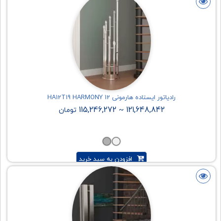
رادیاتور ایستاده هارمونی HA12T19 HARMONY 12
115,246,272
121,648,842
~
تومان
افزودن به سبد خرید