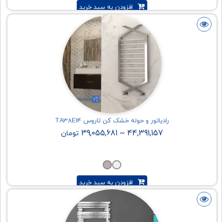
افزودن به سبد خرید
رادیاتور و حوله خشک کن تاروس TA38E14
39,055,681
44,391,157
~
تومان
افزودن به سبد خرید