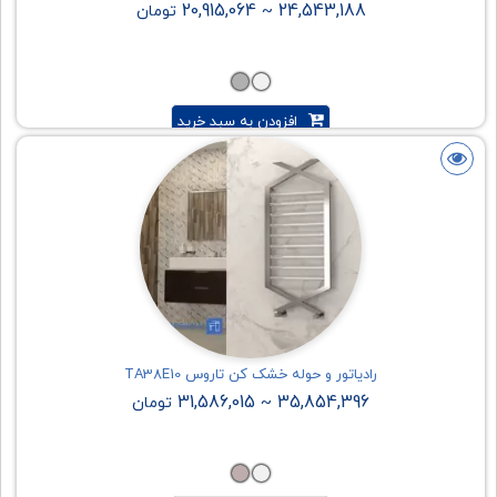
20,915,064
24,543,188
~
تومان
افزودن به سبد خرید
رادیاتور و حوله خشک کن تاروس TA38E10
31,586,015
35,854,396
~
تومان