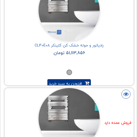
رادیاتور و حوله خشک کن کلینکر CL40E08
51,113,856 تومان
افزودن به سبد خرید
فروش عمده دارد