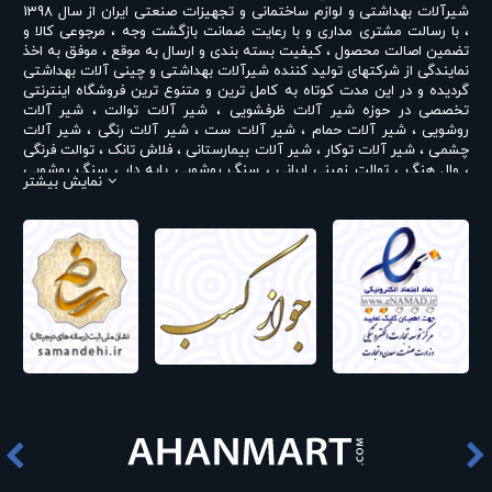
شیرآلات بهداشتی و لوازم ساختمانی و تجهیزات صنعتی ایران از سال 1398
، با رسالت مشتری مداری و با رعایت ضمانت بازگشت وجه ، مرجوعی کالا و
تضمین اصالت محصول ، کیفیت بسته بندی و ارسال به موقع ، موفق به اخذ
نمایندگی از شرکتهای تولید کننده شیرآلات بهداشتی و چینی آلات بهداشتی
گردیده و در این مدت کوتاه به کامل ترین و متنوع ترین فروشگاه اینترنتی
تخصصی در حوزه
شیر آلات ظرفشویی
،
شیر آلات توالت
،
شیر آلات
روشویی
،
شیر آلات حمام
،
شیر آلات ست
،
شیر آلات رنگی
،
شیر آلات
چشمی
،
شیر آلات توکار
،
شیر آلات بیمارستانی
،
فلاش تانک
،
توالت فرنگی
،
وال هنگ
،
توالت زمینی ایرانی
،
سنگ روشویی پایه دار
،
سنگ روشویی
نمایش بیشتر
روکابینتی
،
رادیاتور و حوله خشک کن
،
علم دوش یونیورست و یونیکا
،
ست
روشویی و کابینت
،
شیر پیسوار
و ... تبدیل شده است . در شرایطی که بین
خرید محصولی مردد هستید ، تماس یا پیغام روی خط واتس اپ شرکت ،
شما را به کارشناس مربوطه حتی در ایام تعطیل متصل نموده و با خیال
راحت به محصول و یا خدمات لازم شما را راهنمایی می نمایند.
تپس ایران با داشتن نمایندگی های مختلف شیرآلات بهداشتی از جمله
نمایندگی شودر
،
نمایندگی راسان
،
نمایندگی شیبه
،
نمایندگی کی دبلیو سی
KWC
،
نمایندگی تپس
،
نمایندگی بلندا
،
نمایندگی سمپو
،
نمایندگی چینی
مروارید
،
نمایندگی چینی کرد
،
نمایندگی چینی گلسار
،
نمایندگی فلاش تانک
ایران
،
نمایندگی قهرمان
و ... اقدام به فروش و عرضه خدمات به قیمت روز و
رقابتی به مشتریان محترم می نماید . در فروشگاه اینترنتی و حضوری تپس
ایران شما مشتری محترم در هر ساعت از شبانه روز به راحتی و با خیال
آسوده می توانید با سفارش انواع
شیر ظرفشویی شودر
،
شیر روشویی شودر
،
شیر توالت شودر
،
شیر حمام شودر
،
ست شیرآلات شودر
،
شیر توکار
شودر
،
شیر چشمی شودر
،
علم دوش شودر
،
شیر سینک راسان
،
شیر