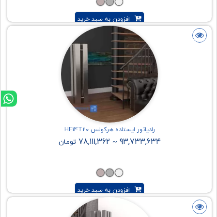
افزودن به سبد خرید
رادیاتور ایستاده هرکولس HE14T20
78,111,362
93,733,634
~
تومان
افزودن به سبد خرید