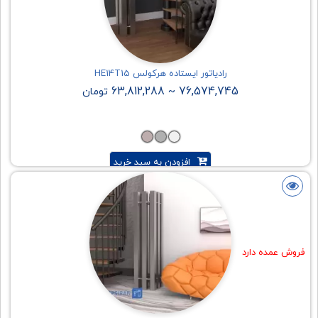
رادیاتور ایستاده هرکولس HE14T15
63,812,288
76,574,745
~
تومان
افزودن به سبد خرید
فروش عمده دارد