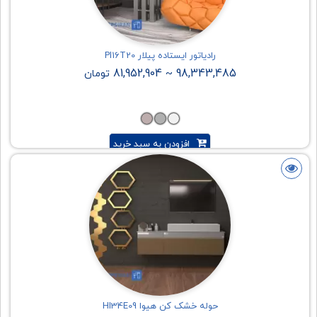
رادیاتور ایستاده پیلار PI16T20
81,952,904
98,343,485
~
تومان
افزودن به سبد خرید
حوله خشک کن هیوا HI34E09