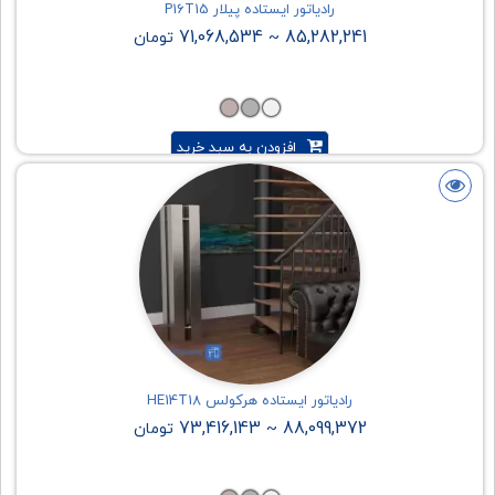
رادیاتور ایستاده پیلار P16T15
71,068,534
85,282,241
~
تومان
افزودن به سبد خرید
رادیاتور ایستاده هرکولس HE14T18
73,416,143
88,099,372
~
تومان