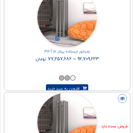
رادیاتور ایستاده پیلار P16T18
77,257,686
92,709,223
~
تومان
افزودن به سبد خرید
فروش عمده دارد