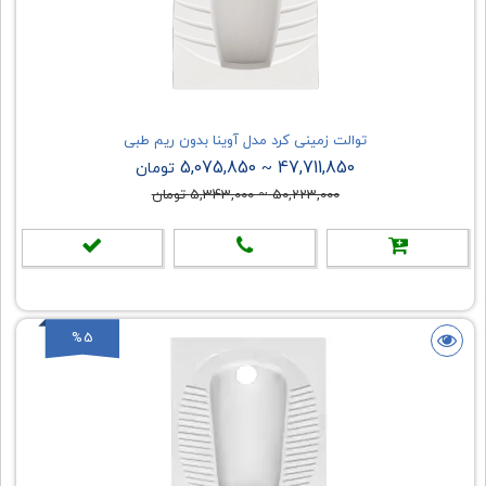
توالت زمینی کرد مدل آوینا بدون ریم طبی
5,075,850
47,711,850
~
تومان
50,223,000
~
5,343,000
تومان
%5