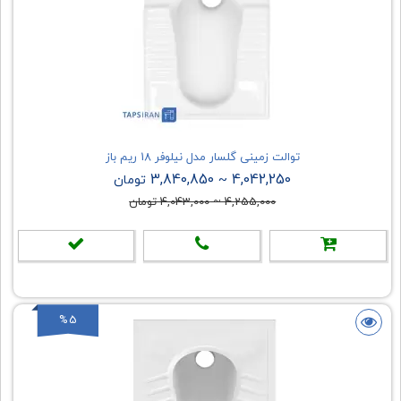
توالت زمینی گلسار مدل نیلوفر 18 ریم باز
3,840,850
4,042,250
~
تومان
4,255,000
~
4,043,000
تومان
%5