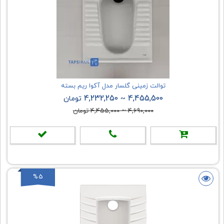
توالت زمینی گلسار مدل آکوا ریم بسته
4,232,250
4,455,500
~
تومان
4,690,000
~
4,455,000
تومان
%5