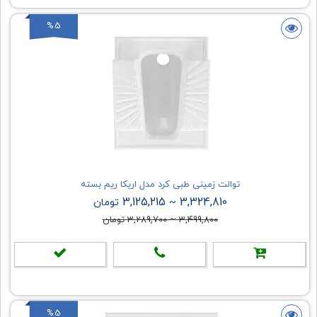
%5
توالت زمینی طبی کرد مدل اریکا ریم بسته
3,125,215
3,324,810
~
تومان
3,499,800
~
3,289,700
تومان
%5