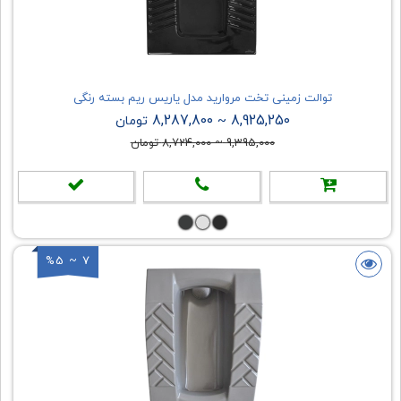
توالت زمینی تخت مروارید مدل یاریس ریم بسته رنگی
8,287,800
8,925,250
~
تومان
9,395,000
~
8,724,000
تومان
%5 ~ 7