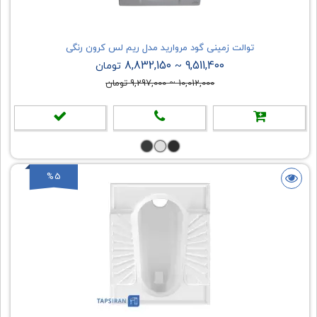
توالت زمینی گود مروارید مدل ریم لس کرون رنگی
8,832,150
9,511,400
~
تومان
10,012,000
~
9,297,000
تومان
%5