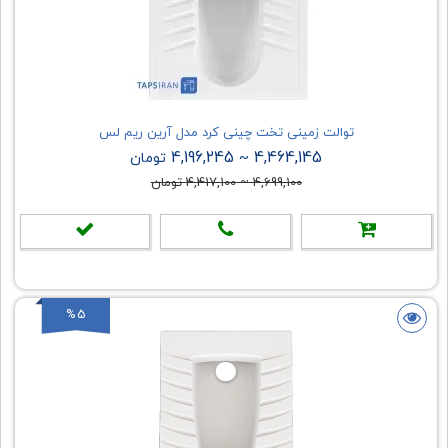
توالت زمینی تخت چینی کرد مدل آرین ریم لس
4,196,245
4,464,145
~
تومان
4,699,100
~
4,417,100
تومان
%5