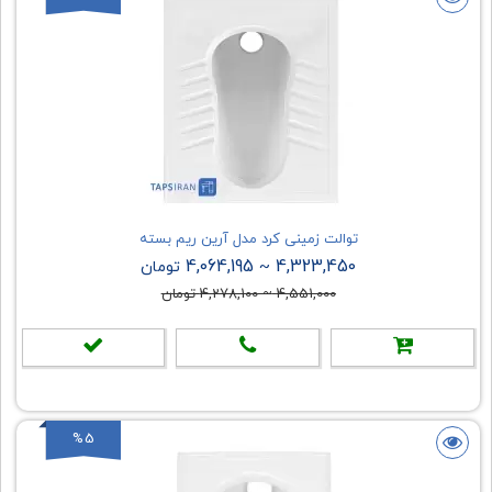
توالت زمینی کرد مدل آرین ریم بسته
4,064,195
4,323,450
~
تومان
4,551,000
~
4,278,100
تومان
%5