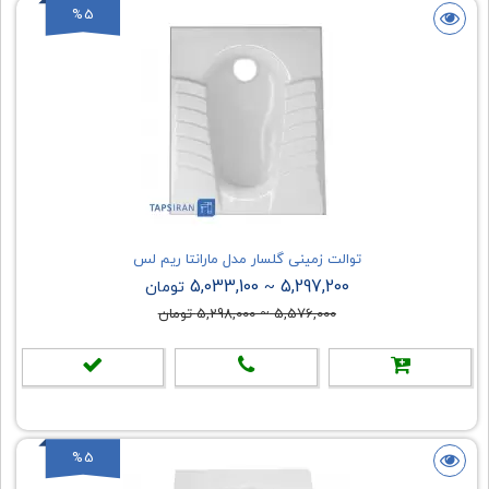
%5
توالت زمینی گلسار مدل مارانتا ریم لس
5,033,100
5,297,200
~
تومان
5,576,000
~
5,298,000
تومان
%5