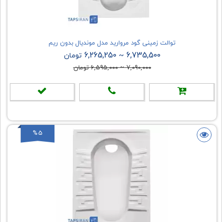
توالت زمینی گود مروارید مدل موندیال بدون ریم
6,265,250
6,735,500
~
تومان
7,090,000
~
6,595,000
تومان
%5