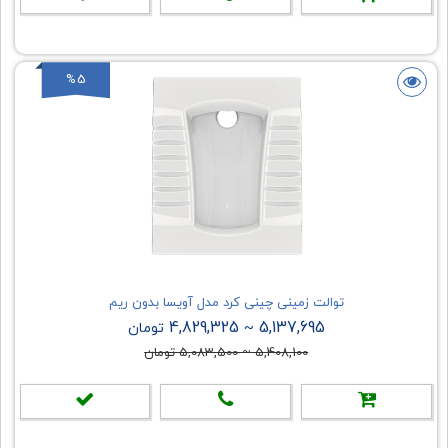
%5
توالت زمینی چینی کرد مدل آویسا بدون ریم
4,829,325
5,137,695
~
تومان
5,408,100
~
5,083,500
تومان