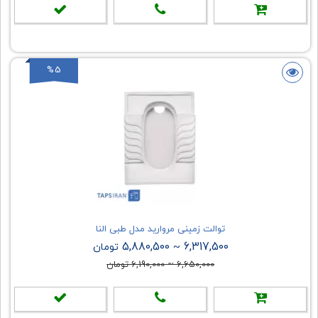
%5
توالت زمینی مروارید مدل طبی النا
5,880,500
6,317,500
~
تومان
6,650,000
~
6,190,000
تومان