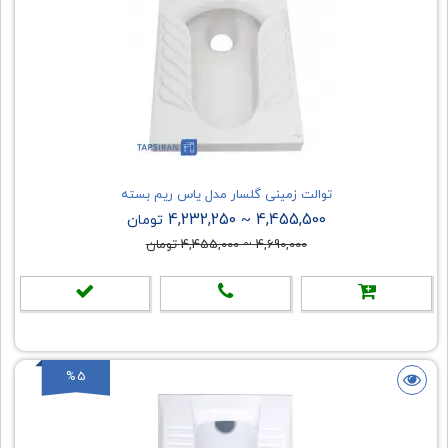
توالت زمینی گلسار مدل یاس ریم بسته
4,232,250
4,455,500
~
تومان
4,690,000
~
4,455,000
تومان
%5