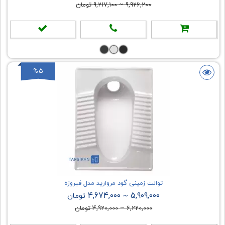
9,926,200
~
9,217,100
تومان
%5
توالت زمینی گود مروارید مدل فیروزه
4,674,000
5,909,000
~
تومان
6,220,000
~
4,920,000
تومان