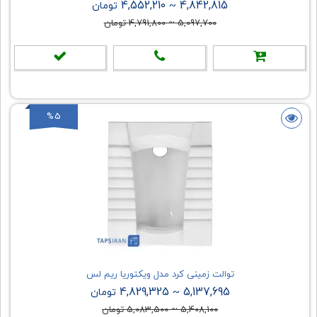
4,552,210
4,842,815
~
تومان
5,097,700
~
4,791,800
تومان
%5
توالت زمینی کرد مدل ویکتوریا ریم لس
4,829,325
5,137,695
~
تومان
5,408,100
~
5,083,500
تومان