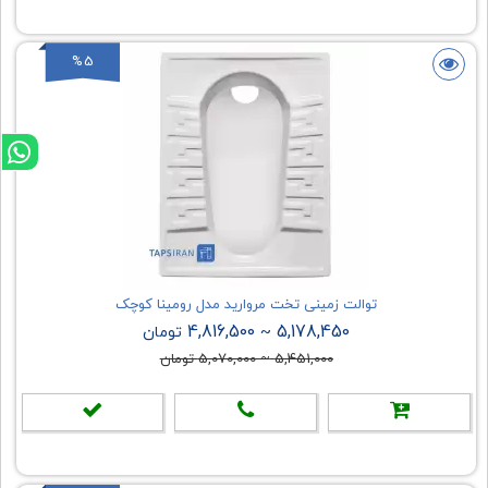
%5
توالت زمینی تخت مروارید مدل رومینا کوچک
4,816,500
5,178,450
~
تومان
5,451,000
~
5,070,000
تومان