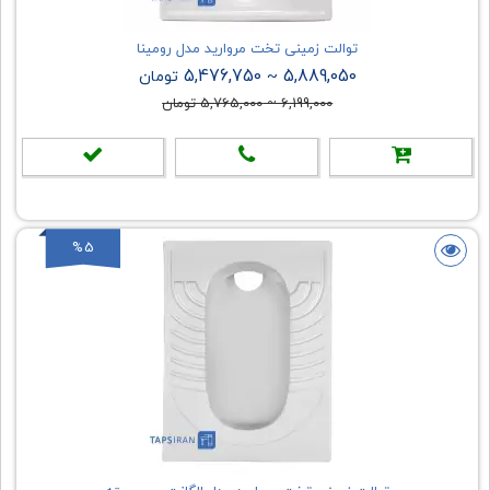
توالت زمینی تخت مروارید مدل رومینا
5,476,750
5,889,050
~
تومان
6,199,000
~
5,765,000
تومان
%5