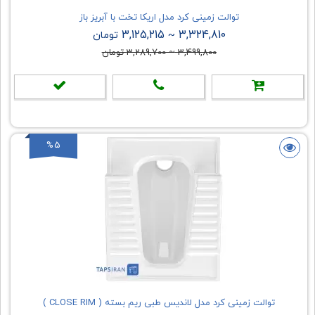
توالت زمینی کرد مدل اریکا تخت با آبریز باز
3,125,215
3,324,810
~
تومان
3,499,800
~
3,289,700
تومان
%5
توالت زمینی کرد مدل لاندیس طبی ریم بسته ( CLOSE RIM )