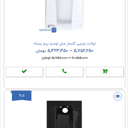
توالت زمینی گلسار مدل لوسیا ریم بسته
5,463,450
5,752,250
~
تومان
6,055,000
~
5,751,000
تومان
%5