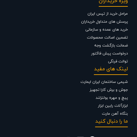
ویژه خریداران
مراحل خرید از تپس ایران
پرسش های متداول خریداران
خرید های عمده و سازمانی
تضمین اصالت محصولات
ضمانت بازگشت وجه
درخواست پیش فاکتور
قیمت توالت ایرانی
توالت فرنگی
لینک های مفید
انواع مختلفی از توالت های ایرانی به سبب مزایا و معایبی که به
نسبت یکدیگر دارند، در قیمت های متفاوتی لحاظ می شوند، از
شیمی ساختمان ایران ایمارت
آنجایی که قیمت سه عنصر تعیین کننده قیمت توالت ایرانی هیچ
جوش و برش کارا تجهیز
گاه ثابت نیست، نمی توان بهای دقیقی را برای خرید و فروش آن
پیچ و مهره بولتزلند
ذکر کرد.
ابزارآلات رابین ابزار
اصلی ترین محرک های تعیین قیمت توالت ایرانی عبارت است از:
بنگاه آهن مارت
نوسانات بازار ارز
ما را دنبال کنید
قیمت تجهیزات و متریال اولیه
کارخانه‌ سازنده کالا