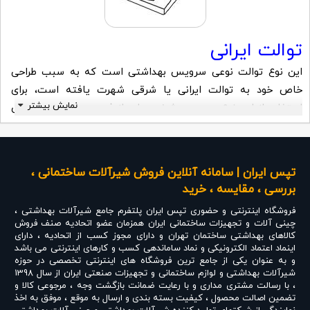
توالت ایرانی
این نوع توالت نوعی سرویس بهداشتی است که به سبب طراحی
خاص خود به توالت ایرانی یا شرقی شهرت یافته است، برای
نمایش بیشتر
استفاده از این نوع سرویس، شخص باید از فرم چمباتمه زدن پیروی
کند.
این حرکت سبب می شود هیچ یک از قسمت های بدن فرد در
هنگام ادرار یا شست و شو با دیگر اجزای توالت تماس نداشته باشد،
تپس ایران | سامانه آنلاین فروش شیرآلات ساختمانی ،
به همین سبب استفاده از این نوع توالت به عنوان یک شیوه بسیار
بررسی ، مقایسه ، خرید
بهداشتی شناخته می شود.
فروشگاه اینترنتی و حضوری
تپس ایران
پلتفرم جامع شیرآلات بهداشتی ،
انواع مختلفی از توالت ایرانی تولید و عرضه شدند که هر کدام دارای
چینی آلات و تجهیزات ساختمانی ایران همزمان عضو اتحادیه صنف فروش
طراحی منحصر به فردی هستند اما تمامی سازه های تولید شده در
کالاهای بهداشتی ساختمان تهران و دارای مجوز کسب از اتحادیه ، دارای
اینماد اعتماد الکترونیکی و نماد ساماندهی کسب و کارهای اینترنتی می باشد
این عرصه دارای حفره ای به سمت زمین هستند‌.
و به عنوان یکی از جامع ترین فروشگاه های اینترنتی تخصصی در حوزه
شیرآلات بهداشتی و لوازم ساختمانی و تجهیزات صنعتی ایران از سال 1398
خرید توالت ایرانی
، با رسالت مشتری مداری و با رعایت ضمانت بازگشت وجه ، مرجوعی کالا و
تضمین اصالت محصول ، کیفیت بسته بندی و ارسال به موقع ، موفق به اخذ