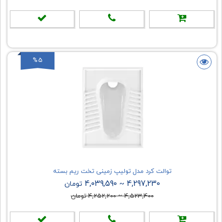
%5
توالت کرد مدل تولیپ زمینی تخت ریم بسته
4,039,590
4,297,230
~
تومان
4,523,400
~
4,252,200
تومان