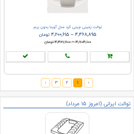
توالت زمینی چینی کرد مدل آوینا بدون ریم
4,200,615
4,468,895
~
تومان
4,704,100
~
4,421,700
تومان
›
3
2
1
‹
توالت ایرانی (امروز 15 مرداد)