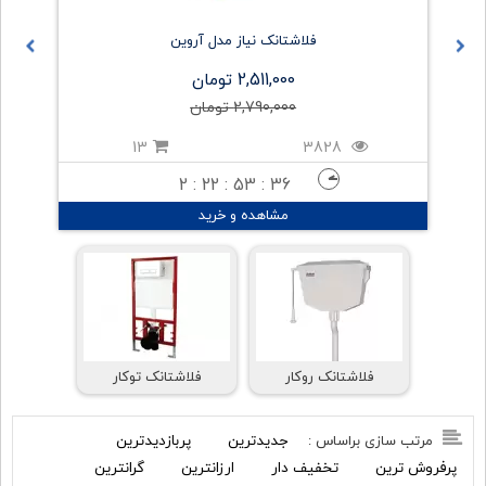
دکمه)
فلاشتانک نیاز مدل آروین
فلاش ت
2,511,000 تومان
2,790,000 تومان
13
3828
2 : 22 : 53 : 35
مشاهده و خرید
فلاشتانک روکار
فلاشتانک توکار
جدیدترین
پربازدیدترین
مرتب سازی براساس :
پرفروش ترین
تخفیف دار
ارزانترین
گرانترین