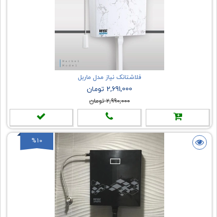
فلاشتانک نیاز مدل ماربل
2,691,000 تومان
2,990,000 تومان
%10