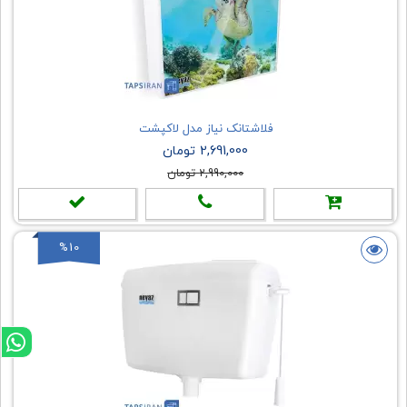
فلاشتانک نیاز مدل لاکپشت
2,691,000 تومان
2,990,000 تومان
%10