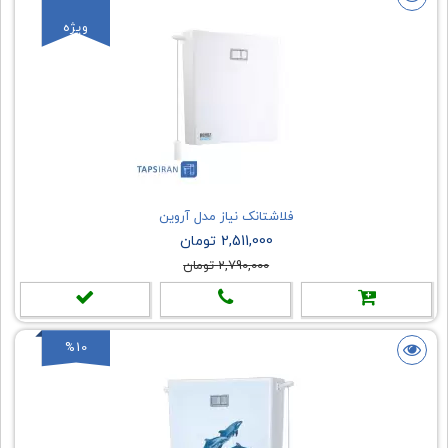
ویژه
فلاشتانک نیاز مدل آروین
2,511,000 تومان
2,790,000 تومان
%10