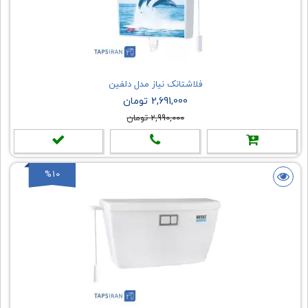
فلاشتانک نیاز مدل دلفین
2,691,000 تومان
2,990,000 تومان
%10