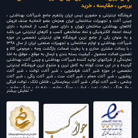
استاندارد و با کیفیت به صورت
اسلیم
و معمولی ، فلاشتانک
بررسی ، مقایسه ، خرید
های نیاز هم به صورت
دکمه ای
،
اهرمی
، اهرمی دکمه ای
تولید میشوند
فروشگاه اینترنتی و حضوری
تپس ایران
پلتفرم جامع شیرآلات بهداشتی ،
چینی آلات و تجهیزات ساختمانی ایران همزمان عضو اتحادیه صنف فروش
نمایندگی فلاشتانک نیاز در تهران
، نماینده فلاشتانک نیاز در شادآباد ، پخش
کالاهای بهداشتی ساختمان تهران و دارای مجوز کسب از اتحادیه ، دارای
محصولات فلاش تانک نیاز به سراسر تهران و شهر های دیگر کشور
اینماد اعتماد الکترونیکی و نماد ساماندهی کسب و کارهای اینترنتی می باشد
و به عنوان یکی از جامع ترین فروشگاه های اینترنتی تخصصی در حوزه
فروش تکی و عمده فلاشتانک نیاز ارسال به سراسر کشور ، فلاشتانک نیاز با
شیرآلات بهداشتی و لوازم ساختمانی و تجهیزات صنعتی ایران از سال 1398
گارانتی معتبر میباشد .
، با رسالت مشتری مداری و با رعایت ضمانت بازگشت وجه ، مرجوعی کالا و
تضمین اصالت محصول ، کیفیت بسته بندی و ارسال به موقع ، موفق به اخذ
فلاشتانک نیاز مدل لوتوس لاکچری طلایی
نمایندگی از شرکتهای تولید کننده شیرآلات بهداشتی و چینی آلات بهداشتی
فلاشتانک نیاز مدل لوتوس لاکچری مشکی
گردیده و در این مدت کوتاه به کامل ترین و متنوع ترین فروشگاه اینترنتی
تخصصی در حوزه
فلاشتانک نیاز مدل آروین دو زمانه
شیر آلات ظرفشویی
،
شیر آلات توالت
،
شیر آلات
روشویی
،
شیر آلات حمام
،
شیر آلات ست
،
شیر آلات رنگی
،
شیر آلات
فلاشتانک نیاز مدل آخار
چشمی
،
شیر آلات توکار
،
شیر آلات بیمارستانی
،
فلاش تانک
،
توالت فرنگی
،
وال هنگ
،
توالت زمینی ایرانی
،
سنگ روشویی پایه دار
،
سنگ روشویی
نمایش بیشتر
روکابینتی
،
رادیاتور و حوله خشک کن
،
علم دوش یونیورست و یونیکا
،
ست
روشویی و کابینت
،
شیر پیسوار
و ... تبدیل شده است . در شرایطی که بین
خرید محصولی مردد هستید ، تماس یا پیغام روی خط واتس اپ شرکت ،
شما را به کارشناس مربوطه حتی در ایام تعطیل متصل نموده و با خیال
راحت به محصول و یا خدمات لازم شما را راهنمایی می نمایند.
تپس ایران با داشتن نمایندگی های مختلف شیرآلات بهداشتی از جمله
نمایندگی شودر
،
نمایندگی راسان
،
نمایندگی شیبه
،
نمایندگی کی دبلیو سی
KWC
،
نمایندگی تپس
،
نمایندگی بلندا
،
نمایندگی سمپو
،
نمایندگی چینی