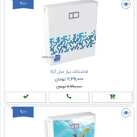
%10
فلاشتانک نیاز مدل آرکا
2,691,000 تومان
2,990,000 تومان
%10