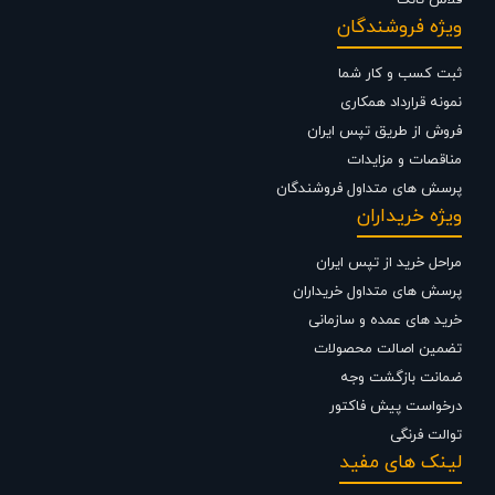
فلاش تانک
تپس ایران با دارا بودن
نماینگی رسمی چینی مروارید
،
نمایندگی رسمی چینی
کرد
،
نمایندگی رسمی چینی گلسار
اقدام به فروش اینترنتی
توالت فرنگی
ویژه فروشندگان
مروارید
،
توالت فرنگی کرد
،
توالت فرنگی گلسار
،
توالت ایرانی زمینی مروارید
،
توالت ایرانی زمینی گلسار
،
توالت ایرانی زمینی کرد
و انواع و تمامی لوازم
ثبت کسب و کار شما
و تجهیزات بهداشتی و ساختمانی با تخفیف ویژه نمایندگی می نماید . شما
می توانید جهت استعلام قیمت شیرآلات و تجهیزات ساختمانی از تجربه و
نمونه قرارداد همکاری
تخصص ما در تهیه ، تامین و تجهیز پروژه های ساختمانی خود بهترین
فروش از طریق تپس ایران
استفاده را نمایید .
مناقصات و مزایدات
پرسش های متداول فروشندگان
ویژه خریداران
مراحل خرید از تپس ایران
پرسش های متداول خریداران
خرید های عمده و سازمانی
تضمین اصالت محصولات
ضمانت بازگشت وجه
درخواست پیش فاکتور
توالت فرنگی
لینک های مفید