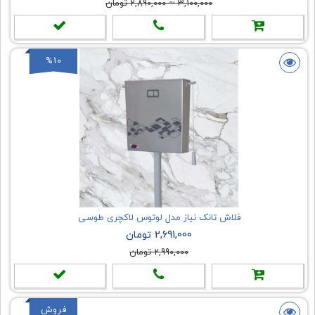
3,100,000
~
2,890,000
تومان
%10
فلاش تانک نیاز مدل لوتوس لاکچری طوسی
2,691,000 تومان
2,990,000 تومان
فروش