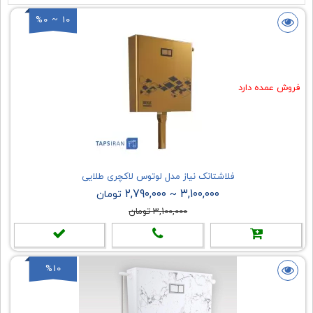
%0 ~ 10
فروش عمده دارد
فلاشتانک نیاز مدل لوتوس لاکچری طلایی
2,790,000
3,100,000
~
تومان
3,100,000 تومان
%10