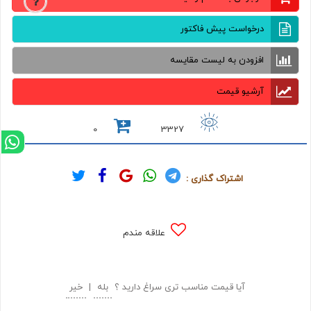
درخواست پیش فاکتور
افزودن به لیست مقایسه
آرشیو قیمت
0
3327
اشتراک گذاری :
علاقه مندم
آیا قیمت مناسب تری سراغ دارید ؟
بله
|
خیر