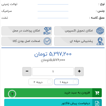
نوع :
توالت زمینی
جنس :
سرامیک
عمق کاسه :
تخت
امکان تحویل اکسپرس
امکان پرداخت در محل
پشتیبانی حرفه ای
ضمانت اصل بودن کالا
5,297,200 تومان
5,576,000
تومان
درجه 1
درجه 2
افزودن به سبد خرید
درخواست پیش فاکتور