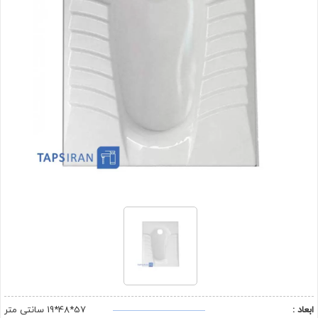
ابعاد :
57*48*19 سانتی متر