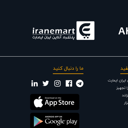
فید
ما را دنبال کنید
یران ایمارت
 تجهیز
لند
زار