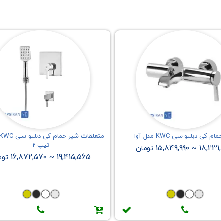
 کی دبلیو سی KWC مدل آوا
تیپ 2
15,849,990
18,231
~
تومان
16,872,570
19,415,565
~
توم