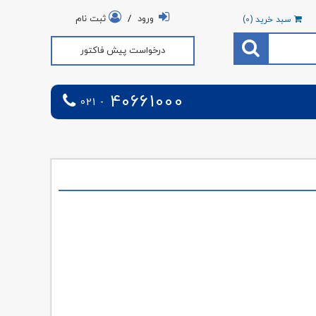
ورود
/
ثبت نام
سبد خرید (
0
)
درخواست پیش فاکتور
40661000
021 -