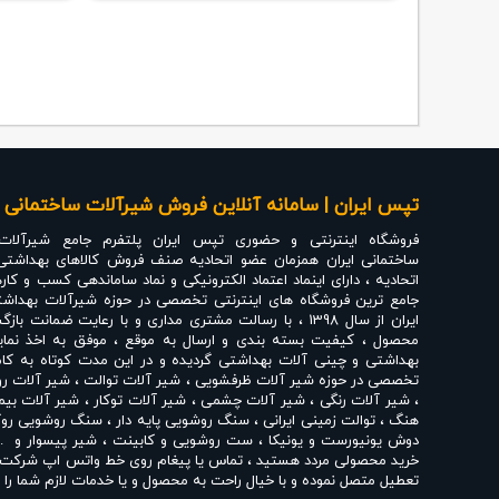
تپس ایران | سامانه آنلاین فروش شیرآلات ساختمانی ،
فروشگاه اینترنتی و حضوری
تپس ایران
پلتفرم جامع شیرآلات
ساختمانی ایران همزمان عضو اتحادیه صنف فروش کالاهای بهداشتی
اتحادیه ، دارای اینماد اعتماد الکترونیکی و نماد ساماندهی کسب و کار
جامع ترین فروشگاه های اینترنتی تخصصی در حوزه شیرآلات بهداشت
ایران از سال 1398 ، با رسالت مشتری مداری و با رعایت ضم
محصول ، کیفیت بسته بندی و ارسال به موقع ، موفق به اخذ نماین
بهداشتی و چینی آلات بهداشتی گردیده و در این مدت کوتاه به کامل
تخصصی در حوزه
شیر آلات ظرفشویی
،
شیر آلات توالت
،
شیر آلات ر
،
شیر آلات رنگی
،
شیر آلات چشمی
،
شیر آلات توکار
،
شیر آلات بیم
هنگ
،
توالت زمینی ایرانی
،
سنگ روشویی پایه دار
،
سنگ روشویی روک
دوش یونیورست و یونیکا
،
ست روشویی و کابینت
،
شیر پیسوار
و ..
خرید محصولی مردد هستید ، تماس یا پیغام روی خط واتس اپ شرکت ، 
تعطیل متصل نموده و با خیال راحت به محصول و یا خدمات لازم شما را ر