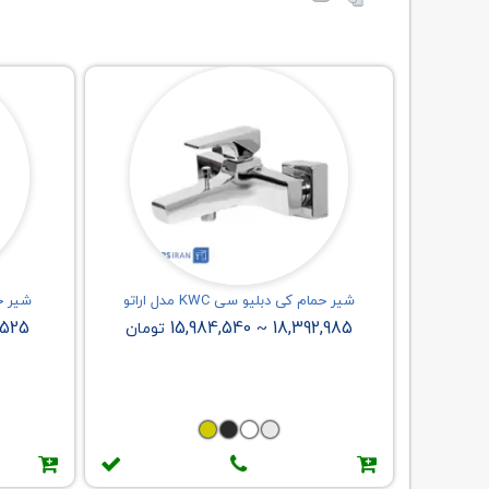
شیر حمام کی دبلیو سی KWC مدل اراتو
شیر حمام
,525
15,984,540
18,392,985
~
تومان