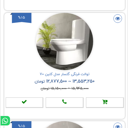
%15
توالت فرنگی گلسار مدل کلین 70
12,877,500
13,553,250
~
تومان
15,945,000
~
15,150,000
تومان
%15