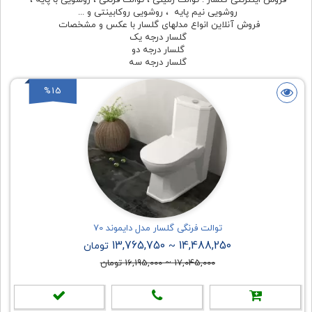
روشویی نیم پایه ، روشویی روکابینتی و ...
فروش آنلاین انواع مدلهای گلسار با عکس و مشخصات
گلسار درجه یک
گلسار درجه دو
گلسار درجه سه
%15
توالت فرنگی گلسار مدل دایموند 70
13,765,750
14,488,250
~
تومان
17,045,000
~
16,195,000
تومان