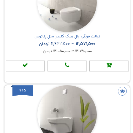
توالت فرنگی وال هنگ گلسار مدل پلاتوس
11,942,500
12,571,500
~
تومان
14,790,000
~
14,050,000
تومان
%15