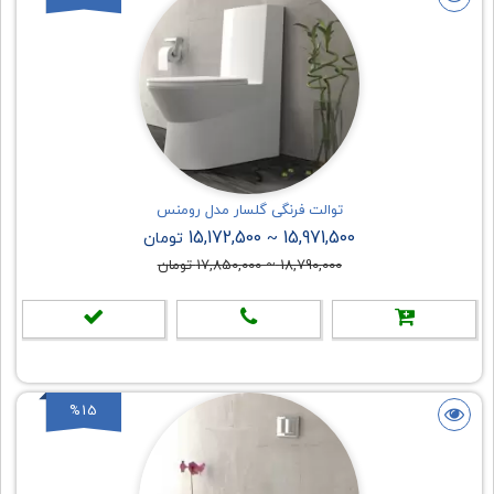
توالت فرنگی گلسار مدل رومنس
15,172,500
15,971,500
~
تومان
18,790,000
~
17,850,000
تومان
%15