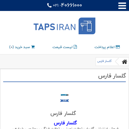
40661000
021 -
اعلام پرداخت
لیست قیمت
سبد خرید (
0
)
گلسار فارس
گلسار فارس
گلسار فارس
گلسار فارس
فروش اینترنتی گلسار : توالت زمینی ، توالت فرنگی ، روشویی با پایه ،