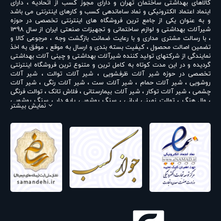
کالاهای بهداشتی ساختمان تهران و دارای مجوز کسب از اتحادیه ، دارای
اینماد اعتماد الکترونیکی و نماد ساماندهی کسب و کارهای اینترنتی می باشد
و به عنوان یکی از جامع ترین فروشگاه های اینترنتی تخصصی در حوزه
شیرآلات بهداشتی و لوازم ساختمانی و تجهیزات صنعتی ایران از سال 1398
، با رسالت مشتری مداری و با رعایت ضمانت بازگشت وجه ، مرجوعی کالا و
تضمین اصالت محصول ، کیفیت بسته بندی و ارسال به موقع ، موفق به اخذ
نمایندگی از شرکتهای تولید کننده شیرآلات بهداشتی و چینی آلات بهداشتی
گردیده و در این مدت کوتاه به کامل ترین و متنوع ترین فروشگاه اینترنتی
تخصصی در حوزه
شیر آلات ظرفشویی
،
شیر آلات توالت
،
شیر آلات
روشویی
،
شیر آلات حمام
،
شیر آلات ست
،
شیر آلات رنگی
،
شیر آلات
چشمی
،
شیر آلات توکار
،
شیر آلات بیمارستانی
،
فلاش تانک
،
توالت فرنگی
،
وال هنگ
،
توالت زمینی ایرانی
،
سنگ روشویی پایه دار
،
سنگ روشویی
نمایش بیشتر
روکابینتی
،
رادیاتور و حوله خشک کن
،
علم دوش یونیورست و یونیکا
،
ست
روشویی و کابینت
،
شیر پیسوار
و ... تبدیل شده است . در شرایطی که بین
خرید محصولی مردد هستید ، تماس یا پیغام روی خط واتس اپ شرکت ،
شما را به کارشناس مربوطه حتی در ایام تعطیل متصل نموده و با خیال
راحت به محصول و یا خدمات لازم شما را راهنمایی می نمایند.
تپس ایران با داشتن نمایندگی های مختلف شیرآلات بهداشتی از جمله
نمایندگی شودر
،
نمایندگی راسان
،
نمایندگی شیبه
،
نمایندگی کی دبلیو سی
KWC
،
نمایندگی تپس
،
نمایندگی بلندا
،
نمایندگی سمپو
،
نمایندگی چینی
مروارید
،
نمایندگی چینی کرد
،
نمایندگی چینی گلسار
،
نمایندگی فلاش تانک
ایران
،
نمایندگی قهرمان
و ... اقدام به فروش و عرضه خدمات به قیمت روز و
رقابتی به مشتریان محترم می نماید . در فروشگاه اینترنتی و حضوری تپس
ایران شما مشتری محترم در هر ساعت از شبانه روز به راحتی و با خیال