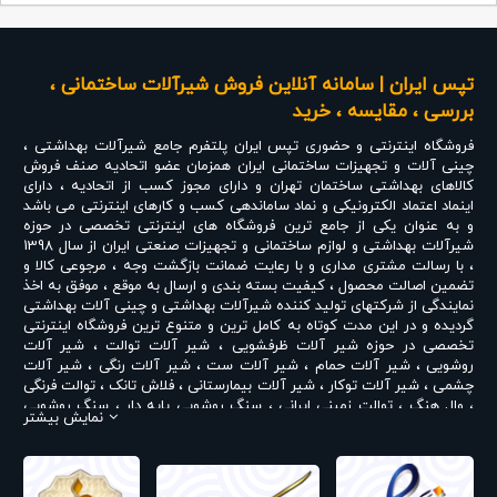
تپس ایران | سامانه آنلاین فروش شیرآلات ساختمانی ،
بررسی ، مقایسه ، خرید
فروشگاه اینترنتی و حضوری
تپس ایران
پلتفرم جامع شیرآلات بهداشتی ،
چینی آلات و تجهیزات ساختمانی ایران همزمان عضو اتحادیه صنف فروش
کالاهای بهداشتی ساختمان تهران و دارای مجوز کسب از اتحادیه ، دارای
اینماد اعتماد الکترونیکی و نماد ساماندهی کسب و کارهای اینترنتی می باشد
و به عنوان یکی از جامع ترین فروشگاه های اینترنتی تخصصی در حوزه
شیرآلات بهداشتی و لوازم ساختمانی و تجهیزات صنعتی ایران از سال 1398
، با رسالت مشتری مداری و با رعایت ضمانت بازگشت وجه ، مرجوعی کالا و
تضمین اصالت محصول ، کیفیت بسته بندی و ارسال به موقع ، موفق به اخذ
نمایندگی از شرکتهای تولید کننده شیرآلات بهداشتی و چینی آلات بهداشتی
گردیده و در این مدت کوتاه به کامل ترین و متنوع ترین فروشگاه اینترنتی
تخصصی در حوزه
شیر آلات ظرفشویی
،
شیر آلات توالت
،
شیر آلات
روشویی
،
شیر آلات حمام
،
شیر آلات ست
،
شیر آلات رنگی
،
شیر آلات
چشمی
،
شیر آلات توکار
،
شیر آلات بیمارستانی
،
فلاش تانک
،
توالت فرنگی
،
وال هنگ
،
توالت زمینی ایرانی
،
سنگ روشویی پایه دار
،
سنگ روشویی
نمایش بیشتر
روکابینتی
،
رادیاتور و حوله خشک کن
،
علم دوش یونیورست و یونیکا
،
ست
روشویی و کابینت
،
شیر پیسوار
و ... تبدیل شده است . در شرایطی که بین
خرید محصولی مردد هستید ، تماس یا پیغام روی خط واتس اپ شرکت ،
شما را به کارشناس مربوطه حتی در ایام تعطیل متصل نموده و با خیال