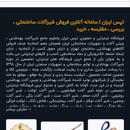
تپس ایران | سامانه آنلاین فروش شیرآلات ساختمانی ،
بررسی ، مقایسه ، خرید
فروشگاه اینترنتی و حضوری
تپس ایران
پلتفرم جامع شیرآلات بهداشتی ،
چینی آلات و تجهیزات ساختمانی ایران همزمان عضو اتحادیه صنف فروش
کالاهای بهداشتی ساختمان تهران و دارای مجوز کسب از اتحادیه ، دارای
اینماد اعتماد الکترونیکی و نماد ساماندهی کسب و کارهای اینترنتی می باشد
و به عنوان یکی از جامع ترین فروشگاه های اینترنتی تخصصی در حوزه
شیرآلات بهداشتی و لوازم ساختمانی و تجهیزات صنعتی ایران از سال 1398
، با رسالت مشتری مداری و با رعایت ضمانت بازگشت وجه ، مرجوعی کالا و
تضمین اصالت محصول ، کیفیت بسته بندی و ارسال به موقع ، موفق به اخذ
نمایندگی از شرکتهای تولید کننده شیرآلات بهداشتی و چینی آلات بهداشتی
گردیده و در این مدت کوتاه به کامل ترین و متنوع ترین فروشگاه اینترنتی
تخصصی در حوزه
شیر آلات ظرفشویی
،
شیر آلات توالت
،
شیر آلات
روشویی
،
شیر آلات حمام
،
شیر آلات ست
،
شیر آلات رنگی
،
شیر آلات
چشمی
،
شیر آلات توکار
،
شیر آلات بیمارستانی
،
فلاش تانک
،
توالت فرنگی
،
وال هنگ
،
توالت زمینی ایرانی
،
سنگ روشویی پایه دار
،
سنگ روشویی
نمایش بیشتر
روکابینتی
،
رادیاتور و حوله خشک کن
،
علم دوش یونیورست و یونیکا
،
ست
روشویی و کابینت
،
شیر پیسوار
و ... تبدیل شده است . در شرایطی که بین
خرید محصولی مردد هستید ، تماس یا پیغام روی خط واتس اپ شرکت ،
شما را به کارشناس مربوطه حتی در ایام تعطیل متصل نموده و با خیال