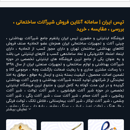
تپس ایران | سامانه آنلاین فروش شیرآلات ساختمانی ،
بررسی ، مقایسه ، خرید
فروشگاه اینترنتی و حضوری
تپس ایران
پلتفرم جامع شیرآلات بهداشتی ،
چینی آلات و تجهیزات ساختمانی ایران همزمان عضو اتحادیه صنف فروش
کالاهای بهداشتی ساختمان تهران و دارای مجوز کسب از اتحادیه ، دارای
اینماد اعتماد الکترونیکی و نماد ساماندهی کسب و کارهای اینترنتی می باشد
و به عنوان یکی از جامع ترین فروشگاه های اینترنتی تخصصی در حوزه
شیرآلات بهداشتی و لوازم ساختمانی و تجهیزات صنعتی ایران از سال 1398
، با رسالت مشتری مداری و با رعایت ضمانت بازگشت وجه ، مرجوعی کالا و
تضمین اصالت محصول ، کیفیت بسته بندی و ارسال به موقع ، موفق به اخذ
نمایندگی از شرکتهای تولید کننده شیرآلات بهداشتی و چینی آلات بهداشتی
گردیده و در این مدت کوتاه به کامل ترین و متنوع ترین فروشگاه اینترنتی
تخصصی در حوزه
شیر آلات ظرفشویی
،
شیر آلات توالت
،
شیر آلات
روشویی
،
شیر آلات حمام
،
شیر آلات ست
،
شیر آلات رنگی
،
شیر آلات
چشمی
،
شیر آلات توکار
،
شیر آلات بیمارستانی
،
فلاش تانک
،
توالت فرنگی
،
وال هنگ
،
توالت زمینی ایرانی
،
سنگ روشویی پایه دار
،
سنگ روشویی
نمایش بیشتر
روکابینتی
،
رادیاتور و حوله خشک کن
،
علم دوش یونیورست و یونیکا
،
ست
روشویی و کابینت
،
شیر پیسوار
و ... تبدیل شده است . در شرایطی که بین
خرید محصولی مردد هستید ، تماس یا پیغام روی خط واتس اپ شرکت ،
شما را به کارشناس مربوطه حتی در ایام تعطیل متصل نموده و با خیال