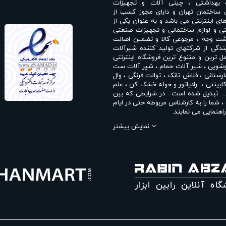
 بهداشتی ، چینی آلات و تجهیزات
 ساختمان تهران و دارای مجوز کسب از
های اینترنتی می باشد و به عنوان یکی از
ی و لوازم ساختمانی و تجهیزات صنعتی
انت بازگشت وجه ، مرجوعی کالا و تضمین اصالت
دگی از شرکتهای تولید کننده شیرآلات
 ترین و متنوع ترین فروشگاه اینترنتی
وشویی
،
شیر آلات حمام
،
شیر آلات ست
ارستانی
،
فلاش تانک
،
توالت فرنگی
،
وال
ابینتی
،
رادیاتور و حوله خشک کن
،
علم
. تبدیل شده است . در شرایطی که بین
شما را به کارشناس مربوطه حتی در ایام
اهنمایی می نمایند.
جمله
نمایندگی شودر
،
نمایندگی راسان
،
نمایش بیشتر
یندگی بلندا
،
نمایندگی سمپو
،
نمایندگی
فلاش تانک ایران
،
نمایندگی قهرمان
و ...
ترم می نماید . در فروشگاه اینترنتی و
ی و با خیال آسوده می توانید با سفارش
شیر حمام شودر
،
ست شیرآلات شودر
،
اسان
،
شیر روشویی راسان
،
شیر توالت
ر چشمی راسان
،
علم دوش راسان
،
شیر
شیبه
،
ست شیرآلات شیبه
،
شیر توکار
،
 توالت قهرمان
،
شیر حمام قهرمان
،
ست
ت راسان
،
شیر ظرفشویی کی دبلیو سی