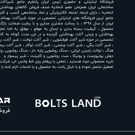
فروشگاه اینترنتی و حضوری
تپس ایران
پلتفرم جامع شیرآلات
ساختمانی ایران همزمان عضو اتحادیه صنف فروش کالاهای بهداشتی
اتحادیه ، دارای اینماد اعتماد الکترونیکی و نماد ساماندهی کسب و کار
جامع ترین فروشگاه های اینترنتی تخصصی در حوزه شیرآلات بهداشت
ایران از سال 1398 ، با رسالت مشتری مداری و با رعایت ضم
محصول ، کیفیت بسته بندی و ارسال به موقع ، موفق به اخذ نماین
بهداشتی و چینی آلات بهداشتی گردیده و در این مدت کوتاه به کامل
تخصصی در حوزه
شیر آلات ظرفشویی
،
شیر آلات توالت
،
شیر آلات ر
،
شیر آلات رنگی
،
شیر آلات چشمی
،
شیر آلات توکار
،
شیر آلات بیم
هنگ
،
توالت زمینی ایرانی
،
سنگ روشویی پایه دار
،
سنگ روشویی روک
دوش یونیورست و یونیکا
،
ست روشویی و کابینت
،
شیر پیسوار
و ..
خرید محصولی مردد هستید ، تماس یا پیغام روی خط واتس اپ شرکت ، 
تعطیل متصل نموده و با خیال راحت به محصول و یا خدمات لازم شما را ر
تپس ایران با داشتن نمایندگی های مختلف شیرآلات بهداشتی از 
نمایندگی شیبه
،
نمایندگی کی دبلیو سی KWC
،
نمایندگی تپس
،
نما
چینی مروارید
،
نمایندگی چینی کرد
،
نمایندگی چینی گلسار
،
نمایندگی 
اقدام به فروش و عرضه خدمات به قیمت روز و رقابتی به مشتریان مح
حضوری تپس ایران شما مشتری محترم در هر ساعت از شبانه روز به راحت
انواع
شیر ظرفشویی شودر
،
شیر روشویی شودر
،
شیر توالت شودر
،
شیر توکار شودر
،
شیر چشمی شودر
،
علم دوش شودر
،
شیر سینک ر
راسان
،
شیر حمام راسان
،
ست شیرآلات راسان
،
شیر توکار راسان
،
شی
آشپزخانه شیبه
،
شیر روشویی شیبه
،
شیر توالت شیبه
،
شیر حمام 
شیر چشمی بلندا
،
شیر ظرفشویی قهرمان
،
شیر روشویی قهرمان
،
شیر
شیرآلات قهرمان
،
شیر توکار قهرمان
،
شیر چشمی قهرمان
،
یونیورس