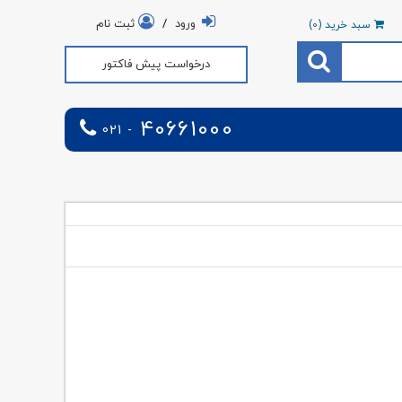
ورود
/
ثبت نام
سبد خرید (
0
)
درخواست پیش فاکتور
40661000
021 -