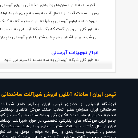
از قدیم تا به الان انسان‌ها روش‌های مختلفی را برای آبرس
پس از ساخت قنات و انتقال آب به وسیله چیزی شبیه لوله، ا
امروزه شاهد لوازم آبرسانی پیشرفته ای هستیم که به کمک لول
به طور کلی می‌توان گفت که یک شبکه آبرسانی به مجموعه 
می شوند. برای آشنایی هر چه بیشتر با لوازم آبرسانی تا پایان
انواع تجهیزات آبرسانی
به طور کلی شبکه آبرسانی به سه دسته تقسیم می شود:
شبکه شاخه ای
شبکه حلقوی
شبکه ی درهم
تپس ایران | سامانه آنلاین فروش شیرآلات ساختمانی ،
فروشگاه اینترنتی و حضوری
تپس ایران
پلتفرم جامع شیرآلات
ساختمانی ایران همزمان عضو اتحادیه صنف فروش کالاهای بهداشتی
اتحادیه ، دارای اینماد اعتماد الکترونیکی و نماد ساماندهی کسب و کار
جامع ترین فروشگاه های اینترنتی تخصصی در حوزه شیرآلات بهداشت
ایران از سال 1398 ، با رسالت مشتری مداری و با رعایت ضم
محصول ، کیفیت بسته بندی و ارسال به موقع ، موفق به اخذ نماین
بهداشتی و چینی آلات بهداشتی گردیده و در این مدت کوتاه به کامل