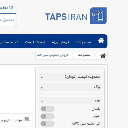
علاقه 
تپس ایران | فروش آنلاین شیرآلات بهداشتی و
تجهیزات حمام توالت آشپزخانه
محصولات
فروش ویژه
لیست قیمت
دانلود مطالب
محصولات
فروش اینترنتی شیر الات
محدوده قیمت (تومان)
رنگ
برند
راسان
شودر
مرتب سازی بر
کی دبلیو سی KWC