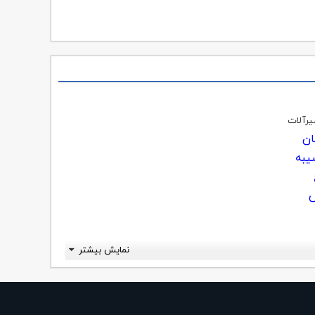
یرآلات
سان
یبه
س
نمایش بیشتر