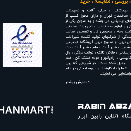
 بررسی ، مقایسه ، خرید
 بهداشتی ، چینی آلات و تجهیزات
 ساختمان تهران و دارای مجوز کسب از
های اینترنتی می باشد و به عنوان یکی از
ی و لوازم ساختمانی و تجهیزات صنعتی
انت بازگشت وجه ، مرجوعی کالا و تضمین اصالت
دگی از شرکتهای تولید کننده شیرآلات
 ترین و متنوع ترین فروشگاه اینترنتی
وشویی
،
شیر آلات حمام
،
شیر آلات ست
ارستانی
،
فلاش تانک
،
توالت فرنگی
،
وال
ابینتی
،
رادیاتور و حوله خشک کن
،
علم
. تبدیل شده است . در شرایطی که بین
شما را به کارشناس مربوطه حتی در ایام
اهنمایی می نمایند.
جمله
نمایندگی شودر
،
نمایندگی راسان
،
نمایش بیشتر
یندگی بلندا
،
نمایندگی سمپو
،
نمایندگی
فلاش تانک ایران
،
نمایندگی قهرمان
و ...
ترم می نماید . در فروشگاه اینترنتی و
ی و با خیال آسوده می توانید با سفارش
شیر حمام شودر
،
ست شیرآلات شودر
،
اسان
،
شیر روشویی راسان
،
شیر توالت
ر چشمی راسان
،
علم دوش راسان
،
شیر
شیبه
،
ست شیرآلات شیبه
،
شیر توکار
،
 توالت قهرمان
،
شیر حمام قهرمان
،
ست