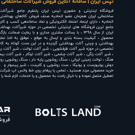
تپس ایران | سامانه آنلاین فروش شیرآلات ساختمانی ،
فروشگاه اینترنتی و حضوری
تپس ایران
پلتفرم جامع شیرآلات
ساختمانی ایران همزمان عضو اتحادیه صنف فروش کالاهای بهداشتی
اتحادیه ، دارای اینماد اعتماد الکترونیکی و نماد ساماندهی کسب و کار
جامع ترین فروشگاه های اینترنتی تخصصی در حوزه شیرآلات بهداشت
ایران از سال 1398 ، با رسالت مشتری مداری و با رعایت ضم
محصول ، کیفیت بسته بندی و ارسال به موقع ، موفق به اخذ نماین
بهداشتی و چینی آلات بهداشتی گردیده و در این مدت کوتاه به کامل
تخصصی در حوزه
شیر آلات ظرفشویی
،
شیر آلات توالت
،
شیر آلات ر
،
شیر آلات رنگی
،
شیر آلات چشمی
،
شیر آلات توکار
،
شیر آلات بیم
هنگ
،
توالت زمینی ایرانی
،
سنگ روشویی پایه دار
،
سنگ روشویی روک
دوش یونیورست و یونیکا
،
ست روشویی و کابینت
،
شیر پیسوار
و ..
خرید محصولی مردد هستید ، تماس یا پیغام روی خط واتس اپ شرکت ، 
تعطیل متصل نموده و با خیال راحت به محصول و یا خدمات لازم شما را ر
تپس ایران با داشتن نمایندگی های مختلف شیرآلات بهداشتی از 
نمایندگی شیبه
،
نمایندگی کی دبلیو سی KWC
،
نمایندگی تپس
،
نما
چینی مروارید
،
نمایندگی چینی کرد
،
نمایندگی چینی گلسار
،
نمایندگی 
اقدام به فروش و عرضه خدمات به قیمت روز و رقابتی به مشتریان مح
حضوری تپس ایران شما مشتری محترم در هر ساعت از شبانه روز به راحت
انواع
شیر ظرفشویی شودر
،
شیر روشویی شودر
،
شیر توالت شودر
،
شیر توکار شودر
،
شیر چشمی شودر
،
علم دوش شودر
،
شیر سینک ر
راسان
،
شیر حمام راسان
،
ست شیرآلات راسان
،
شیر توکار راسان
،
شی
آشپزخانه شیبه
،
شیر روشویی شیبه
،
شیر توالت شیبه
،
شیر حمام 
شیر چشمی بلندا
،
شیر ظرفشویی قهرمان
،
شیر روشویی قهرمان
،
شیر