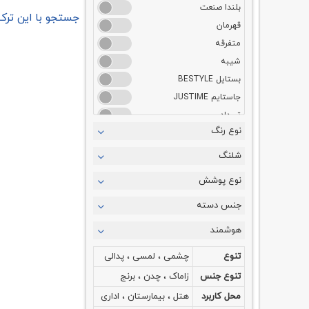
بلندا صنعت
جستجو با این ترک
قهرمان
متفرقه
شیبه
بستایل BESTYLE
جاستایم JUSTIME
تیرداد
نوع رنگ
شلنگ
نوع پوشش
جنس دسته
هوشمند
تنوع
چشمی ، لمسی ، پدالی
تنوع جنس
زاماک ، چدن ، برنج
محل کاربرد
هتل ، بیمارستان ، اداری