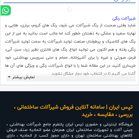
شیرآلات رنگی
شاید وقتی صحبت از رنگ شیرآلات می شود، رنگ های کروم، برنزی، طلایی و
نهایتا سفید و مشکی به ذهنتان خطور کند اما جالب است بدانید به غیر از این
رنگ های کلاسیک و پرطرفدار، صنعت تولید شیرآلات به سمت تولید شیرآلات
رنگی رفته و هم اکنون می توانید انواع رنگ های فانتزی نظیر زرد، سبز، آبی،
قرمز، صورتی و غیره را برای آشپزخانه، حمام و حتی سرویس بهداشتی خود
خریداری کنید، در این مقاله شما را با انواع شیرآلات رنگی و ویژگی های آن ها
آشنا می کنیم تا در انتخاب خود دچار مشکل نشوید.
نمایش بیشتر
انواع شیرآلات رنگی
رنگ یکی از مهمترین عوامل در طراحی دکوراسیون منزل ماست، سبک
دکوراسیون تاثیر زیادی بر انتخاب رنگ وسایل خانه و نحوه چیدمان دارد، شاید
تپس ایران | سامانه آنلاین فروش شیرآلات ساختمانی ،
برایتان عجیب باشد اما باید بدانید که انتخاب شیرآلات و رنگ آن ها نیز می
بررسی ، مقایسه ، خرید
تواند تحت تاثیر سبکی باشد که برای دکوراسیون خود در نظر گرفته اید.
فروشگاه اینترنتی و حضوری
تپس ایران
پلتفرم جامع شیرآلات بهداشتی ،
شما می توانید از رنگ های خنثی برای انتخاب شیرآلات خود استفاده کنید تا با
چینی آلات و تجهیزات ساختمانی ایران همزمان عضو اتحادیه صنف فروش
کالاهای بهداشتی ساختمان تهران و دارای مجوز کسب از اتحادیه ، دارای
هر رنگ و سبک دکوراسیونی تطبیق داشته باشد و یا رنگ های خاص و متفاوتی