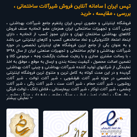
می‌گیرد. این
تپس ایران | سامانه آنلاین فروش شیرآلات ساختمانی ،
محصول با طراحی
بررسی ، مقایسه ، خرید
اتوماتیک، امکان
باز و بسته کردن
فروشگاه اینترنتی و حضوری
تپس ایران
پلتفرم جامع شیرآلات بهداشتی ،
مسیر تخلیه آب
چینی آلات و تجهیزات ساختمانی ایران همزمان عضو اتحادیه صنف فروش
را بدون نیاز به
کالاهای بهداشتی ساختمان تهران و دارای مجوز کسب از اتحادیه ، دارای
استفاده از
اینماد اعتماد الکترونیکی و نماد ساماندهی کسب و کارهای اینترنتی می باشد
درپوش‌های
و به عنوان یکی از جامع ترین فروشگاه های اینترنتی تخصصی در حوزه
زنجیری یا جداگانه
شیرآلات بهداشتی و لوازم ساختمانی و تجهیزات صنعتی ایران از سال 1398
فراهم می‌کند.
، با رسالت مشتری مداری و با رعایت ضمانت بازگشت وجه ، مرجوعی کالا و
زیرآب یکی از
تضمین اصالت محصول ، کیفیت بسته بندی و ارسال به موقع ، موفق به اخذ
اجزای کوچک اما
نمایندگی از شرکتهای تولید کننده شیرآلات بهداشتی و چینی آلات بهداشتی
مهم در تجهیزات
گردیده و در این مدت کوتاه به کامل ترین و متنوع ترین فروشگاه اینترنتی
روشویی محسوب
تخصصی در حوزه
شیر آلات ظرفشویی
،
شیر آلات توالت
،
شیر آلات
می‌شود؛ زیرا
روشویی
،
شیر آلات حمام
،
شیر آلات ست
،
شیر آلات رنگی
،
شیر آلات
علاوه بر هدایت
چشمی
،
شیر آلات توکار
،
شیر آلات بیمارستانی
،
فلاش تانک
،
توالت فرنگی
آب به سمت
،
وال هنگ
،
توالت زمینی ایرانی
،
سنگ روشویی پایه دار
،
سنگ روشویی
لوله فاضلاب، در
نمایش بیشتر
روکابینتی
،
رادیاتور و حوله خشک کن
،
علم دوش یونیورست و یونیکا
،
ست
جلوگیری از ورود
روشویی و کابینت
،
شیر پیسوار
و ... تبدیل شده است . در شرایطی که بین
مواد و ذرات بزرگ
خرید محصولی مردد هستید ، تماس یا پیغام روی خط واتس اپ شرکت ،
به مسیر تخلیه
شما را به کارشناس مربوطه حتی در ایام تعطیل متصل نموده و با خیال
نیز نقش دارد.
راحت به محصول و یا خدمات لازم شما را راهنمایی می نمایند.
مدل اتومات
قهرمان برای
تپس ایران با داشتن نمایندگی های مختلف شیرآلات بهداشتی از جمله
استفاده در
نمایندگی شودر
،
نمایندگی راسان
،
نمایندگی شیبه
،
نمایندگی کی دبلیو سی