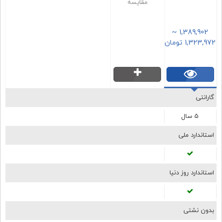
مقایسه
~
1,389,902
1,323,972
تومان
گارانتی
5 سال
استاندارد ملی
استاندارد روز دنیا
بدون نشتی