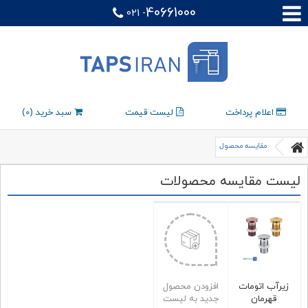
40661000
021 -
اعلام پرداخت
لیست قیمت
سبد خرید (
0
)
مقایسه محصول
لیست مقایسه محصولات
زیرآب اتومات
افزودن محصول
قهرمان
جدید به لیست