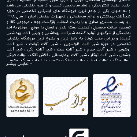
کالاهای بهداشتی ساختمان تهران و دارای مجوز کسب از اتحادیه ، دارای
اینماد اعتماد الکترونیکی و نماد ساماندهی کسب و کارهای اینترنتی می باشد
و به عنوان یکی از جامع ترین فروشگاه های اینترنتی تخصصی در حوزه
شیرآلات بهداشتی و لوازم ساختمانی و تجهیزات صنعتی ایران از سال 1398
، با رسالت مشتری مداری و با رعایت ضمانت بازگشت وجه ، مرجوعی کالا و
تضمین اصالت محصول ، کیفیت بسته بندی و ارسال به موقع ، موفق به اخذ
نمایندگی از شرکتهای تولید کننده شیرآلات بهداشتی و چینی آلات بهداشتی
گردیده و در این مدت کوتاه به کامل ترین و متنوع ترین فروشگاه اینترنتی
تخصصی در حوزه
شیر آلات ظرفشویی
،
شیر آلات توالت
،
شیر آلات
روشویی
،
شیر آلات حمام
،
شیر آلات ست
،
شیر آلات رنگی
،
شیر آلات
چشمی
،
شیر آلات توکار
،
شیر آلات بیمارستانی
،
فلاش تانک
،
توالت فرنگی
،
وال هنگ
،
توالت زمینی ایرانی
،
سنگ روشویی پایه دار
،
سنگ روشویی
نمایش بیشتر
روکابینتی
،
رادیاتور و حوله خشک کن
،
علم دوش یونیورست و یونیکا
،
ست
روشویی و کابینت
،
شیر پیسوار
و ... تبدیل شده است . در شرایطی که بین
خرید محصولی مردد هستید ، تماس یا پیغام روی خط واتس اپ شرکت ،
شما را به کارشناس مربوطه حتی در ایام تعطیل متصل نموده و با خیال
راحت به محصول و یا خدمات لازم شما را راهنمایی می نمایند.
تپس ایران با داشتن نمایندگی های مختلف شیرآلات بهداشتی از جمله
نمایندگی شودر
،
نمایندگی راسان
،
نمایندگی شیبه
،
نمایندگی کی دبلیو سی
KWC
،
نمایندگی تپس
،
نمایندگی بلندا
،
نمایندگی سمپو
،
نمایندگی چینی
مروارید
،
نمایندگی چینی کرد
،
نمایندگی چینی گلسار
،
نمایندگی فلاش تانک
ایران
،
نمایندگی قهرمان
و ... اقدام به فروش و عرضه خدمات به قیمت روز و
رقابتی به مشتریان محترم می نماید . در فروشگاه اینترنتی و حضوری تپس
ایران شما مشتری محترم در هر ساعت از شبانه روز به راحتی و با خیال
آسوده می توانید با سفارش انواع
شیر ظرفشویی شودر
،
شیر روشویی شودر