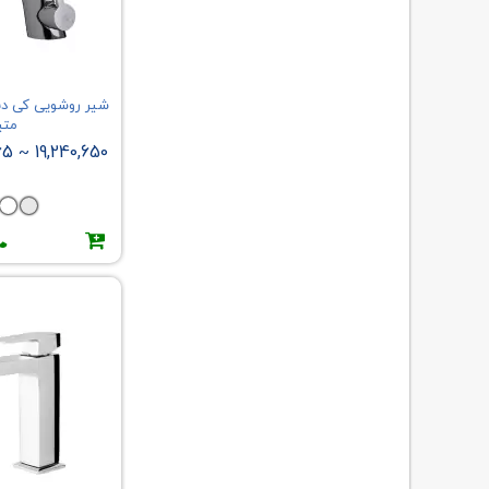
سهند
شیرکس
طوفان فلز
فربود
هومان
مت
کابوک
65
19,240,650
~
کاویان
کرومات
کیمیا
ماهان
مروارید
مزرعه
شکیل
کسری
چشمه
فیروزه
بستایل BESTYLE