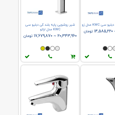
سی KWC مدل زو
شیر روشویی پایه بلند کی دبلیو سی
KWC مدل اراتو
14,585,220
تومان
17,679,870
20,343,960
~
تومان