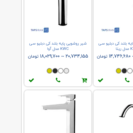
یه بلند کی دبلیو سی
شیر روشویی پایه بلند کی دبلیو سی
یتا
KWC مدل آوا
18,029,700
20,734,155
14,746,680
تومان
~
تومان