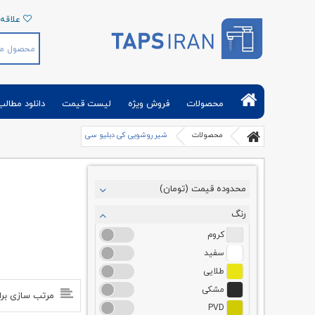
علاقه 
تپس ایران | فروش آنلاین شیرآلات بهداشتی و
تجهیزات حمام توالت آشپزخانه
محصولات
فروش ویژه
لیست قیمت
دانلود مطالب
محصولات
شیر روشویی کی دبلیو سی
محدوده قیمت (تومان)
رنگ
کروم
سفید
طلایی
مشکی
مرتب سازی بر
PVD