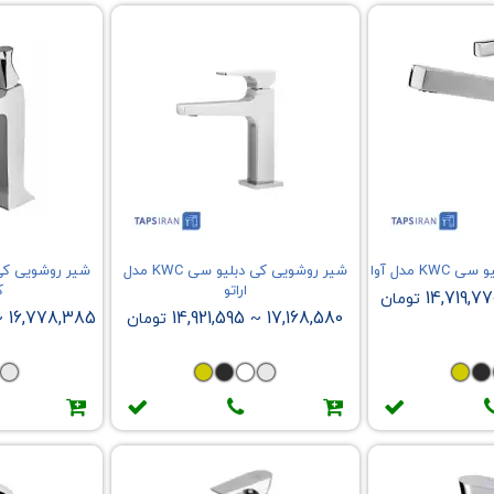
K مدل آوا
شیر روشویی کی دبلیو سی KWC مدل
اراتو
ک
14,719,77
تومان
16,778,385
14,921,595
17,168,580
~
تومان
~