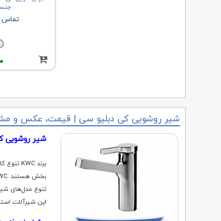
جنس
تماس ب
شیر روشویی کی دبلیو سی | قیمت، عکس و مشخص
شیر روشویی ک
برند KWC
این شیرآلات استف