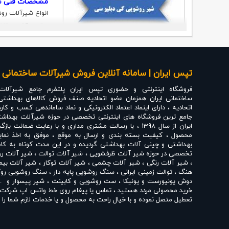
مشخصات فنی شیر
سرامیکی عملکرد ا
آب‌های سخت مقاوم
تپس ایران | سامانه آنلاین فروش شیرآلات ساختمانی ،
فروشگاه اینترنتی و حضوری
تپس ایران
پلتفرم جامع شیرآلات
براق، رزگلد مات 
ساختمانی ایران همزمان عضو اتحادیه صنف فروش کالاهای بهداشتی
اتحادیه ، دارای اینماد اعتماد الکترونیکی و نماد ساماندهی کسب و کار
جامع ترین فروشگاه های اینترنتی تخصصی در حوزه شیرآلات بهداشت
ایران از سال 1398 ، با رسالت مشتری مداری و با رعایت ضم
شیرآلات توکار رو
محصول ، کیفیت بسته بندی و ارسال به موقع ، موفق به اخذ نماین
بهداشتی و چینی آلات بهداشتی گردیده و در این مدت کوتاه به کامل
عرضه کرده که بدو
تخصصی در حوزه
شیر آلات ظرفشویی
،
شیر آلات توالت
،
شیر آلات ر
،
شیر آلات رنگی
،
شیر آلات چشمی
،
شیر آلات توکار
،
شیر آلات بیم
تغییراتی جزئی در 
هنگ
،
توالت زمینی ایرانی
،
سنگ روشویی پایه دار
،
سنگ روشویی روک
توجه به دیزاین س
دوش یونیورست و یونیکا
،
ست روشویی و کابینت
،
شیر پیسوار
و ..
خرید محصولی مردد هستید ، تماس یا پیغام روی خط واتس اپ شرکت ، 
فروشگاه تپس 
تعطیل متصل نموده و با خیال راحت به محصول و یا خدمات لازم شما را ر
لوازم بهداشتی سا
تپس ایران با داشتن نمایندگی های مختلف شیرآلات بهداشتی از 
نمایندگی شیبه
،
نمایندگی کی دبلیو سی KWC
،
شرکت KWC تولید کننده برتر شیرآلات ایرانی باکیفیت تحت لیسانس Kwc سوئیس
نمایندگی تپس
،
نما