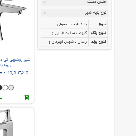
جنس دسته
شایان
شیبه
نوع پایه شیر
اندیکا
تنوع
پایه بلند ، معمولی
سنی پلاست
تنوع رنگ
کروم ، سفید طلایی و ...
نوتریکا
تنوع برند
راسان ، شودر، قهرمان و ...
گلپایگان
جزیره
آرال
ورونا پا
آرتین
10
15,513,615
~
آذر پارس
آلپس
آویسا
ارمغان
افرا
البرز روز
ادرینا
ایران نوید