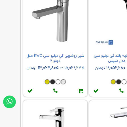
یه بلند کی دبلیو سی
شیر روشویی کی دبلیو سی KWC مدل
دومو 2
13,064,805
15,029,235
19,052,280
تومان
~
تومان