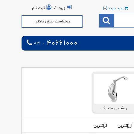
ورود
/
ثبت نام
سبد خرید (
0
)
درخواست پیش فاکتور
40661000
021 -
روشویی متحرک
ارزانترین
گرانترین