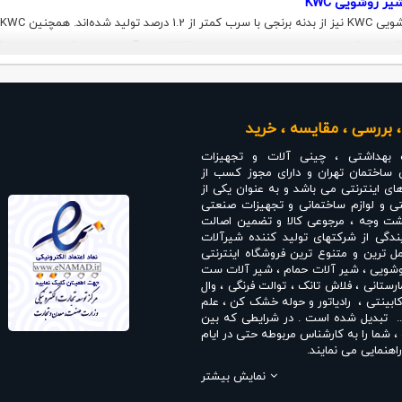
 روشویی KWC
روکش آبکاری PVC طراحی کرده است. تمام شیرهای روشویی KWC دا
هرم کنترل دبی و دمای شیر را روان و کم صدا کرده است. البته کارتریج‌های نصب ش
 هستند. در عین حال تحت تاثیر فشار آب عملکرد آن تغییر نمی‌کند.
مقدار آب‌دهی شیرآلات روشویی KWC در بازه ۱۰ الی ۱۲ لیتر در هر دقیقه اس
 بررسی ، مقایسه ، خرید
تنوع رنگی یکی دیگر از ویژگی‌های برجسته و جذاب
 بهداشتی ، چینی آلات و تجهیزات
و براق، سفید، مشکی و چندین نوع رنگ فانتزی طراحی می‌شوند.
 ساختمان تهران و دارای مجوز کسب از
های اینترنتی می باشد و به عنوان یکی از
ی و لوازم ساختمانی و تجهیزات صنعتی
انت بازگشت وجه ، مرجوعی کالا و تضمین اصالت
شویی KWC
دگی از شرکتهای تولید کننده شیرآلات
کمتر برندی را سراغ داریم که شیر روشویی ا
 ترین و متنوع ترین فروشگاه اینترنتی
ن دغدغه برای نصب و استفاده هر نوع سنگ روشویی مناسب هستند. حتی می‌توانید
وشویی
،
شیر آلات حمام
،
شیر آلات ست
ارستانی
،
فلاش تانک
،
توالت فرنگی
،
وال
سیستم لوله کشی از این نوع شیرآلات توکار کی دبلیو سی استفاده کنید. این شیرها 
ابینتی
،
رادیاتور و حوله خشک کن
،
علم
رویس بهداشتی، نوع لوله کشی و یا نوع سینک روشویی می‌توانید یکی از این دو مدل 
. تبدیل شده است . در شرایطی که بین
شما را به کارشناس مربوطه حتی در ایام
ایران
با امکان خرید حضوری در تهران و آنلاین و ارسال به سراسر ایران دارای
اینماد
اهنمایی می نمایند.
ختمانی تهران
می باشد .
جمله
نمایندگی شودر
،
نمایندگی راسان
،
نمایش بیشتر
یندگی بلندا
،
نمایندگی سمپو
،
نمایندگی
جهت دانلود و 