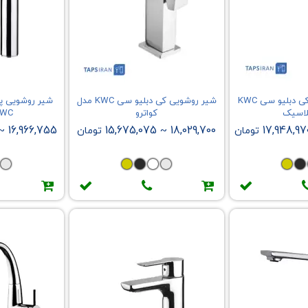
روشویی پایه بلند کی دبلیو سی KWC
شیر روشویی کی دبلیو سی KWC مدل
شیر روشویی پا
لاسیک
کواترو
KWC مدل ر
16,966,755
15,675,075
18,029,700
17,948,97
تومان
~
تومان
~