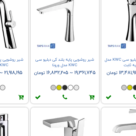
شیر روشویی کی دبلیو سی KWC مدل
شیر روشویی پایه بلند کی دبلیو سی
شیر روشویی پا
یه ثابت
KWC مدل ورونا
KWC مدل متیس
21,918,195
16,832,205
19,361,745
13,481,9
تومان
~
تومان
~