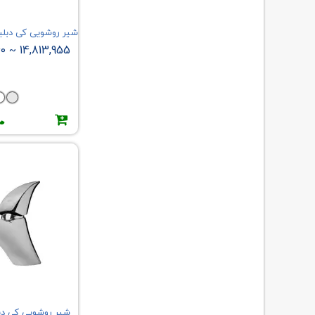
شیر روشویی کی دبلیو سی KWC 
40
14,813,955
~