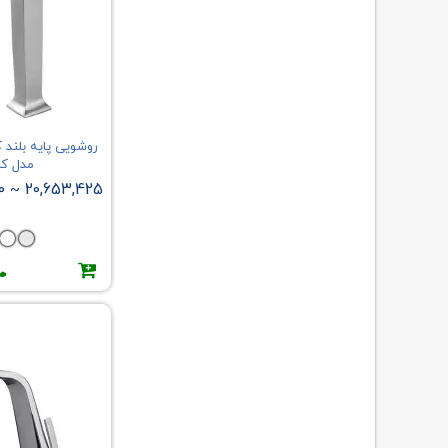
ایمن آب
باستان
بتیس
بردیا
بلندا
بهریزان
مدل ک
پدیده
0
20,653,425
~
توچال
جلگه
خلیج فارس
دیبا
ریابی
ریسکو
درخشان
ساحل
سپاهان
سکنا