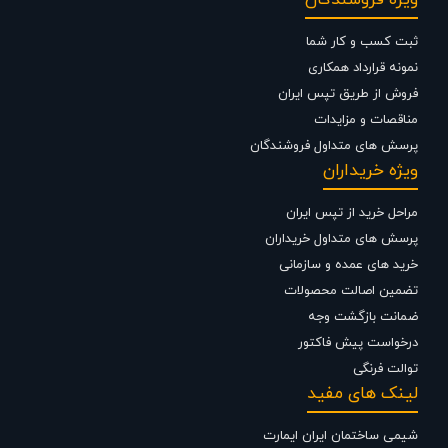
مروارید
،
توالت فرنگی کرد
،
توالت فرنگی گلسار
،
توالت ایرانی زمینی مروارید
،
توالت ایرانی زمینی گلسار
،
توالت ایرانی زمینی کرد
و انواع و تمامی لوازم
ثبت کسب و کار شما
و تجهیزات بهداشتی و ساختمانی با تخفیف ویژه نمایندگی می نماید . شما
می توانید جهت استعلام قیمت شیرآلات و تجهیزات ساختمانی از تجربه و
نمونه قرارداد همکاری
تخصص ما در تهیه ، تامین و تجهیز پروژه های ساختمانی خود بهترین
فروش از طریق تپس ایران
استفاده را نمایید .
مناقصات و مزایدات
پرسش های متداول فروشندگان
ویژه خریداران
مراحل خرید از تپس ایران
پرسش های متداول خریداران
خرید های عمده و سازمانی
تضمین اصالت محصولات
ضمانت بازگشت وجه
درخواست پیش فاکتور
توالت فرنگی
لینک های مفید
شیمی ساختمان ایران ایمارت