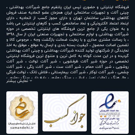
فروشگاه اینترنتی و حضوری
تپس ایران
پلتفرم جامع شیرآلات بهداشتی ،
چینی آلات و تجهیزات ساختمانی ایران همزمان عضو اتحادیه صنف فروش
کالاهای بهداشتی ساختمان تهران و دارای مجوز کسب از اتحادیه ، دارای
اینماد اعتماد الکترونیکی و نماد ساماندهی کسب و کارهای اینترنتی می باشد
و به عنوان یکی از جامع ترین فروشگاه های اینترنتی تخصصی در حوزه
شیرآلات بهداشتی و لوازم ساختمانی و تجهیزات صنعتی ایران از سال 1398
، با رسالت مشتری مداری و با رعایت ضمانت بازگشت وجه ، مرجوعی کالا و
تضمین اصالت محصول ، کیفیت بسته بندی و ارسال به موقع ، موفق به اخذ
نمایندگی از شرکتهای تولید کننده شیرآلات بهداشتی و چینی آلات بهداشتی
گردیده و در این مدت کوتاه به کامل ترین و متنوع ترین فروشگاه اینترنتی
تخصصی در حوزه
شیر آلات ظرفشویی
،
شیر آلات توالت
،
شیر آلات
روشویی
،
شیر آلات حمام
،
شیر آلات ست
،
شیر آلات رنگی
،
شیر آلات
چشمی
،
شیر آلات توکار
،
شیر آلات بیمارستانی
،
فلاش تانک
،
توالت فرنگی
،
وال هنگ
،
توالت زمینی ایرانی
،
سنگ روشویی پایه دار
،
سنگ روشویی
نمایش بیشتر
روکابینتی
،
رادیاتور و حوله خشک کن
،
علم دوش یونیورست و یونیکا
،
ست
روشویی و کابینت
،
شیر پیسوار
و ... تبدیل شده است . در شرایطی که بین
خرید محصولی مردد هستید ، تماس یا پیغام روی خط واتس اپ شرکت ،
شما را به کارشناس مربوطه حتی در ایام تعطیل متصل نموده و با خیال
راحت به محصول و یا خدمات لازم شما را راهنمایی می نمایند.
تپس ایران با داشتن نمایندگی های مختلف شیرآلات بهداشتی از جمله
نمایندگی شودر
،
نمایندگی راسان
،
نمایندگی شیبه
،
نمایندگی کی دبلیو سی
KWC
،
نمایندگی تپس
،
نمایندگی بلندا
،
نمایندگی سمپو
،
نمایندگی چینی
مروارید
،
نمایندگی چینی کرد
،
نمایندگی چینی گلسار
،
نمایندگی فلاش تانک