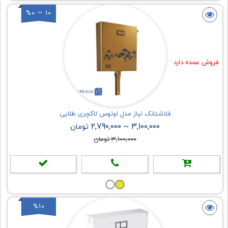
%0 ~ 10
فروش عمده دارد
فلاشتانک نیاز مدل لوتوس لاکچری طلایی
2,790,000
3,100,000
~
تومان
3,100,000 تومان
%10