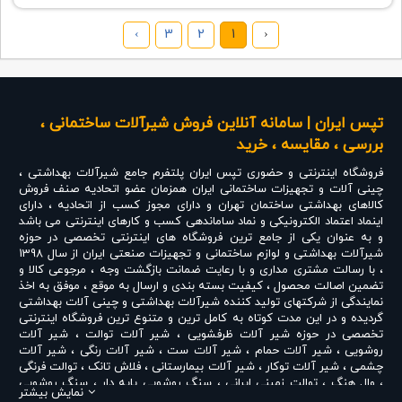
›
3
2
1
‹
تپس ایران | سامانه آنلاین فروش شیرآلات ساختمانی ،
بررسی ، مقایسه ، خرید
فروشگاه اینترنتی و حضوری
تپس ایران
پلتفرم جامع شیرآلات بهداشتی ،
چینی آلات و تجهیزات ساختمانی ایران همزمان عضو اتحادیه صنف فروش
کالاهای بهداشتی ساختمان تهران و دارای مجوز کسب از اتحادیه ، دارای
اینماد اعتماد الکترونیکی و نماد ساماندهی کسب و کارهای اینترنتی می باشد
و به عنوان یکی از جامع ترین فروشگاه های اینترنتی تخصصی در حوزه
شیرآلات بهداشتی و لوازم ساختمانی و تجهیزات صنعتی ایران از سال 1398
، با رسالت مشتری مداری و با رعایت ضمانت بازگشت وجه ، مرجوعی کالا و
تضمین اصالت محصول ، کیفیت بسته بندی و ارسال به موقع ، موفق به اخذ
نمایندگی از شرکتهای تولید کننده شیرآلات بهداشتی و چینی آلات بهداشتی
گردیده و در این مدت کوتاه به کامل ترین و متنوع ترین فروشگاه اینترنتی
تخصصی در حوزه
شیر آلات ظرفشویی
،
شیر آلات توالت
،
شیر آلات
روشویی
،
شیر آلات حمام
،
شیر آلات ست
،
شیر آلات رنگی
،
شیر آلات
چشمی
،
شیر آلات توکار
،
شیر آلات بیمارستانی
،
فلاش تانک
،
توالت فرنگی
،
وال هنگ
،
توالت زمینی ایرانی
،
سنگ روشویی پایه دار
،
سنگ روشویی
نمایش بیشتر
روکابینتی
،
رادیاتور و حوله خشک کن
،
علم دوش یونیورست و یونیکا
،
ست