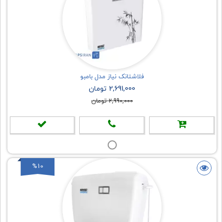
فلاشتانک نیاز مدل بامبو
2,691,000 تومان
2,990,000 تومان
%10