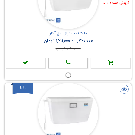
فروش عمده دارد
فلاشتانک نیاز مدل آخار
1,611,000
1,790,000
~
تومان
1,790,000 تومان
%10