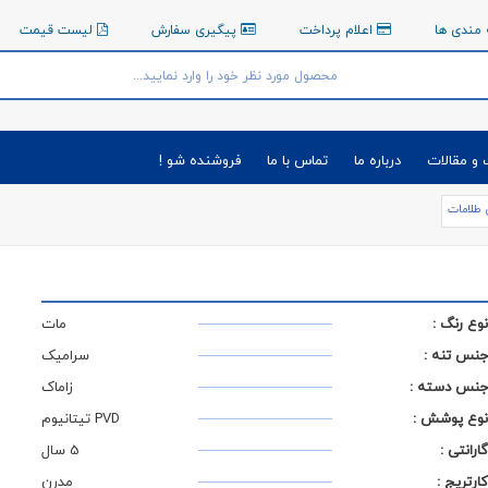
مندی ها
اعلام پرداخت
پیگیری سفارش
لیست قیمت
 و مقالات
درباره ما
تماس با ما
فروشنده شو !
طلامات
نوع رنگ :
مات
جنس تنه :
سرامیک
جنس دسته :
زاماک
نوع پوشش :
PVD تیتانیوم
گارانتی :
5 سال
کارتریج :
مدرن