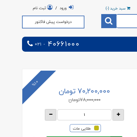
ورود
/
ثبت نام
سبد خرید (
-
)
درخواست پیش فاکتور
40661000
021 -
%10
70,200,000 تومان
78,000,000
تومان
طلایی مات