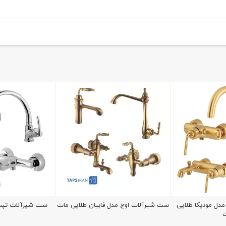
دل مودیکا طلایی
ست شیرآلات اوج مدل فابیان طلایی مات
ست شیرآلات تپس