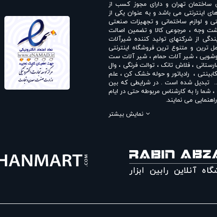
 ساختمان تهران و دارای مجوز کسب از
های اینترنتی می باشد و به عنوان یکی از
ی و لوازم ساختمانی و تجهیزات صنعتی
انت بازگشت وجه ، مرجوعی کالا و تضمین اصالت
دگی از شرکتهای تولید کننده شیرآلات
 ترین و متنوع ترین فروشگاه اینترنتی
وشویی
،
شیر آلات حمام
،
شیر آلات ست
ارستانی
،
فلاش تانک
،
توالت فرنگی
،
وال
ابینتی
،
رادیاتور و حوله خشک کن
،
علم
. تبدیل شده است . در شرایطی که بین
شما را به کارشناس مربوطه حتی در ایام
اهنمایی می نمایند.
جمله
نمایندگی شودر
،
نمایندگی راسان
،
نمایش بیشتر
یندگی بلندا
،
نمایندگی سمپو
،
نمایندگی
فلاش تانک ایران
،
نمایندگی قهرمان
و ...
ترم می نماید . در فروشگاه اینترنتی و
ی و با خیال آسوده می توانید با سفارش
شیر حمام شودر
،
ست شیرآلات شودر
،
اسان
،
شیر روشویی راسان
،
شیر توالت
ر چشمی راسان
،
علم دوش راسان
،
شیر
شیبه
،
ست شیرآلات شیبه
،
شیر توکار
،
 توالت قهرمان
،
شیر حمام قهرمان
،
ست
ت راسان
،
شیر ظرفشویی کی دبلیو سی
،
شیر روشویی کی دبلیو سی KWC
،