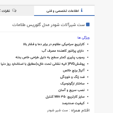
اطلاعات تخصصی و فنی
نظرات ک
ست شیرآلات شودر مدل گلوریس طلامات
ویژگی ها:
کارتریج سرامیکی مقاوم در برابر دما و فشار بالا
دارای پرالتور کاهنده مصرف آب
رسوب پذیری کمتر سطح به دلیل طراحی خاص بدنه
پوششPVD( الیه نشانی تحت خالء(مطابق با استاندارد روز دنیا
آلیاژ برنج خالص
ضد زنگ و خوردگی
ساختار ارگونومیک
طلاعات
نصب سریع و آسان
سایز کارتریج: Mm 35 کنترل
کیفیت صددرصد
اقلام همراه :
ست شیر شودر