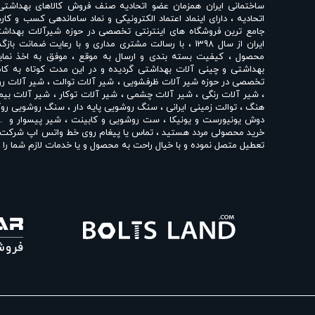
ساختمانی ایران همزمان عضو اتحادیه صنف فروش کالاهای بهداشتی
اتحادیه ، دارای اینماد اعتماد الکترونیکی و نماد ساماندهی کسب و کار
جامع ترین فروشگاه های اینترنتی تخصصی در حوزه شیرآلات بهداشت
ایران از سال 1398 ، با رسالت مشتری مداری و با رعایت ضم
محصول ، کیفیت بسته بندی و ارسال به موقع ، موفق به اخذ نماین
بهداشتی و چینی آلات بهداشتی گردیده و در این مدت کوتاه به کامل
تخصصی در حوزه
شیر آلات ظرفشویی
،
شیر آلات توالت
،
شیر آلات ر
،
شیر آلات رنگی
،
شیر آلات چشمی
،
شیر آلات توکار
،
شیر آلات بیم
هنگ
،
توالت زمینی ایرانی
،
سنگ روشویی پایه دار
،
سنگ روشویی روک
دوش یونیورست و یونیکا
،
ست روشویی و کابینت
،
شیر پیسوار
و ..
خرید محصولی مردد هستید ، تماس یا پیغام روی خط واتس اپ شرکت ، 
تعطیل متصل نموده و با خیال راحت به محصول و یا خدمات لازم شما را ر
تپس ایران با داشتن نمایندگی های مختلف شیرآلات بهداشتی از 
نمایندگی شیبه
،
نمایندگی کی دبلیو سی KWC
،
نمایندگی تپس
،
نما
چینی مروارید
،
نمایندگی چینی کرد
،
نمایندگی چینی گلسار
،
نمایندگی 
اقدام به فروش و عرضه خدمات به قیمت روز و رقابتی به مشتریان مح
حضوری تپس ایران شما مشتری محترم در هر ساعت از شبانه روز به راحت
انواع
شیر ظرفشویی شودر
،
شیر روشویی شودر
،
شیر توالت شودر
،
شیر توکار شودر
،
شیر چشمی شودر
،
علم دوش شودر
،
شیر سینک ر
راسان
،
شیر حمام راسان
،
ست شیرآلات راسان
،
شیر توکار راسان
،
شی
آشپزخانه شیبه
،
شیر روشویی شیبه
،
شیر توالت شیبه
،
شیر حمام 
شیر چشمی بلندا
،
شیر ظرفشویی قهرمان
،
شیر روشویی قهرمان
،
شیر
شیرآلات قهرمان
،
شیر توکار قهرمان
،
شیر چشمی قهرمان
،
یونیورس
KWC
،
شیر توالت کی دبلیو سی KWC
،
شیر حمام کی دبلیو سی KWC