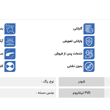
گارانتی
بد
وارانتی تعویض
آبک
خدمات پس از فروش
سه
بدون نشتی
کار
شودر
نوع رنگ
PVD تیتانیوم
جنس دسته