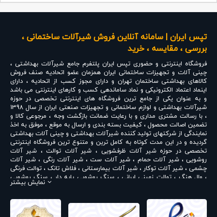
تپس ایران | سامانه آنلاین فروش شیرآلات ساختمانی ،
بررسی ، مقایسه ، خرید
فروشگاه اینترنتی و حضوری
تپس ایران
پلتفرم جامع شیرآلات بهداشتی ،
چینی آلات و تجهیزات ساختمانی ایران همزمان عضو اتحادیه صنف فروش
کالاهای بهداشتی ساختمان تهران و دارای مجوز کسب از اتحادیه ، دارای
اینماد اعتماد الکترونیکی و نماد ساماندهی کسب و کارهای اینترنتی می باشد
و به عنوان یکی از جامع ترین فروشگاه های اینترنتی تخصصی در حوزه
شیرآلات بهداشتی و لوازم ساختمانی و تجهیزات صنعتی ایران از سال 1398
، با رسالت مشتری مداری و با رعایت ضمانت بازگشت وجه ، مرجوعی کالا و
تضمین اصالت محصول ، کیفیت بسته بندی و ارسال به موقع ، موفق به اخذ
نمایندگی از شرکتهای تولید کننده شیرآلات بهداشتی و چینی آلات بهداشتی
گردیده و در این مدت کوتاه به کامل ترین و متنوع ترین فروشگاه اینترنتی
تخصصی در حوزه
شیر آلات ظرفشویی
،
شیر آلات توالت
،
شیر آلات
روشویی
،
شیر آلات حمام
،
شیر آلات ست
،
شیر آلات رنگی
،
شیر آلات
چشمی
،
شیر آلات توکار
،
شیر آلات بیمارستانی
،
فلاش تانک
،
توالت فرنگی
،
وال هنگ
،
توالت زمینی ایرانی
،
سنگ روشویی پایه دار
،
سنگ روشویی
نمایش بیشتر
روکابینتی
،
رادیاتور و حوله خشک کن
،
علم دوش یونیورست و یونیکا
،
ست
روشویی و کابینت
،
شیر پیسوار
و ... تبدیل شده است . در شرایطی که بین
خرید محصولی مردد هستید ، تماس یا پیغام روی خط واتس اپ شرکت ،
شما را به کارشناس مربوطه حتی در ایام تعطیل متصل نموده و با خیال