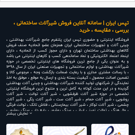
تپس ایران | سامانه آنلاین فروش شیرآلات ساختمانی ،
بررسی ، مقایسه ، خرید
فروشگاه اینترنتی و حضوری
تپس ایران
پلتفرم جامع شیرآلات بهداشتی ،
چینی آلات و تجهیزات ساختمانی ایران همزمان عضو اتحادیه صنف فروش
کالاهای بهداشتی ساختمان تهران و دارای مجوز کسب از اتحادیه ، دارای
اینماد اعتماد الکترونیکی و نماد ساماندهی کسب و کارهای اینترنتی می باشد
و به عنوان یکی از جامع ترین فروشگاه های اینترنتی تخصصی در حوزه
شیرآلات بهداشتی و لوازم ساختمانی و تجهیزات صنعتی ایران از سال 1398
، با رسالت مشتری مداری و با رعایت ضمانت بازگشت وجه ، مرجوعی کالا و
تضمین اصالت محصول ، کیفیت بسته بندی و ارسال به موقع ، موفق به اخذ
نمایندگی از شرکتهای تولید کننده شیرآلات بهداشتی و چینی آلات بهداشتی
گردیده و در این مدت کوتاه به کامل ترین و متنوع ترین فروشگاه اینترنتی
تخصصی در حوزه
شیر آلات ظرفشویی
،
شیر آلات توالت
،
شیر آلات
روشویی
،
شیر آلات حمام
،
شیر آلات ست
،
شیر آلات رنگی
،
شیر آلات
چشمی
،
شیر آلات توکار
،
شیر آلات بیمارستانی
،
فلاش تانک
،
توالت فرنگی
،
وال هنگ
،
توالت زمینی ایرانی
،
سنگ روشویی پایه دار
،
سنگ روشویی
نمایش بیشتر
روکابینتی
،
رادیاتور و حوله خشک کن
،
علم دوش یونیورست و یونیکا
،
ست
روشویی و کابینت
،
شیر پیسوار
و ... تبدیل شده است . در شرایطی که بین
خرید محصولی مردد هستید ، تماس یا پیغام روی خط واتس اپ شرکت ،
شما را به کارشناس مربوطه حتی در ایام تعطیل متصل نموده و با خیال