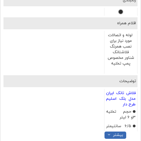
رنگبندی
اقلام همراه
لوله و اتصالات
مورد نیاز برای
نصب همرنگ
فلاشتانک
شناور مخصوص
پمپ تخلیه
توضیحات
فلاش تانک ایران
مدل بلک اسلیم
طرح دار
حجم تخلیه
3و 6 لیتر
6/5 سانتیمتر
ضخامت
بیشتر
پمپ دو زمانه