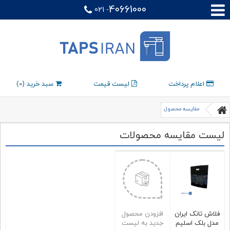
40661000
021 -
اعلام پرداخت
لیست قیمت
سبد خرید (
0
)
مقایسه محصول
لیست مقایسه محصولات
فلاش تانک ایران
افزودن محصول
مدل بلک اسلیم
جدید به لیست