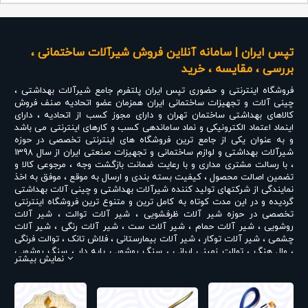
قابل تنظیم از
لحاظ میزان
تخلیه
تپس ایران | سامانه آنلاین فروش شیرآلات ساختمانی ،
ارتفاع
بررسی ، مقایسه ، خرید
استاندارد نصب :
1200 از کف
فروشگاه اینترنتی و حضوری
تپس ایران
پلتفرم جامع شیرآلات بهداشتی ،
در چهار طرح:
چینی آلات و تجهیزات ساختمانی ایران همزمان عضو اتحادیه صنف فروش
ساده، قاصدک،
کالاهای بهداشتی ساختمان تهران و دارای مجوز کسب از اتحادیه ، دارای
ترام، ابر و باد
اینماد اعتماد الکترونیکی و نماد ساماندهی کسب و کارهای اینترنتی می باشد
و به عنوان یکی از جامع ترین فروشگاه های اینترنتی تخصصی در حوزه
آبگیری از چهار
شیرآلات بهداشتی و لوازم ساختمانی و تجهیزات صنعتی ایران از سال 1398
جهت (دوطرف
، با رسالت مشتری مداری و با رعایت ضمانت بازگشت وجه ، مرجوعی کالا و
بغل و دو طرف
تضمین اصالت محصول ، کیفیت بسته بندی و ارسال به موقع ، موفق به اخذ
کف)
نمایندگی از شرکتهای تولید کننده شیرآلات بهداشتی و چینی آلات بهداشتی
پمپ و فلوتر
گردیده و در این مدت کوتاه به کامل ترین و متنوع ترین فروشگاه اینترنتی
نصب شده
تخصصی در حوزه
شیر آلات ظرفشویی
،
شیر آلات توالت
،
شیر آلات
روشویی
،
شیر آلات حمام
،
شیر آلات ست
،
شیر آلات رنگی
،
شیر آلات
مجهز به فلوتر
چشمی
،
شیر آلات توکار
،
شیر آلات بیمارستانی
،
فلاش تانک
،
توالت فرنگی
یونیورسال و کاملا
،
وال هنگ
،
توالت زمینی ایرانی
،
سنگ روشویی پایه دار
،
سنگ روشویی
بیصدا
نمایش بیشتر
روکابینتی
،
رادیاتور و حوله خشک کن
،
علم دوش یونیورست و یونیکا
،
ست
دارای استاندارد
روشویی و کابینت
،
شیر پیسوار
و ... تبدیل شده است . در شرایطی که بین
EN14055
خرید محصولی مردد هستید ، تماس یا پیغام روی خط واتس اپ شرکت ،
شما را به کارشناس مربوطه حتی در ایام تعطیل متصل نموده و با خیال
ده سال گارانتی