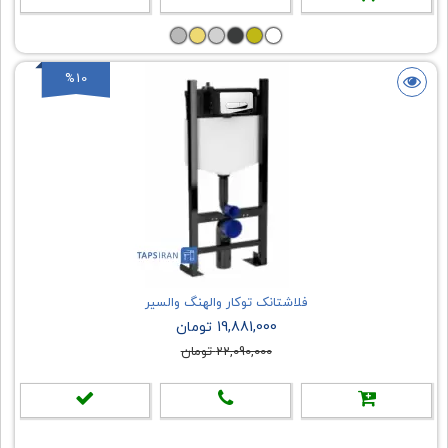
%10
فلاشتانک توکار والهنگ والسیر
19,881,000 تومان
22,090,000 تومان