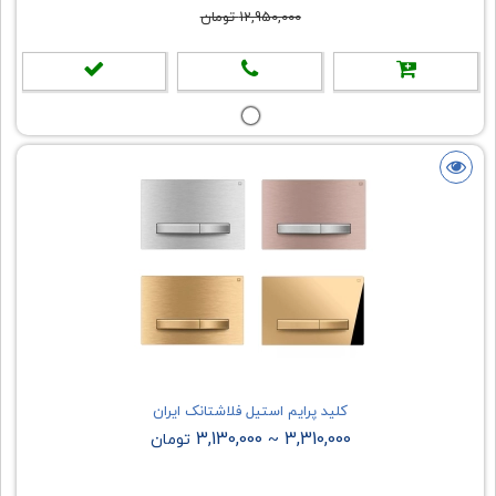
12,950,000 تومان
کلید پرایم استیل فلاشتانک ایران
3,130,000
3,310,000
~
تومان