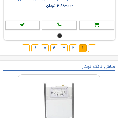
4,880,000 تومان
›
6
5
4
3
2
1
‹
فلاش تانک توکار