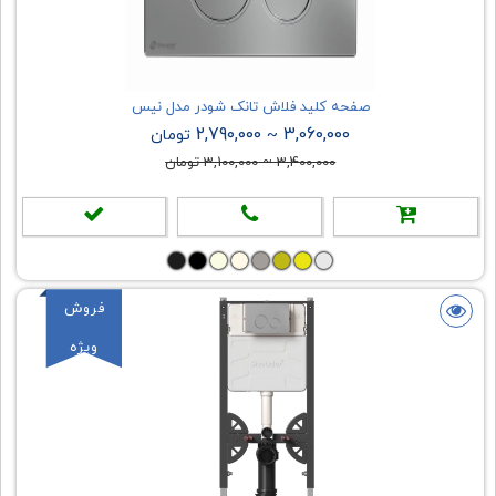
صفحه کلید فلاش تانک شودر مدل نیس
2,790,000
3,060,000
~
تومان
3,400,000
~
3,100,000
تومان
فروش
ویژه