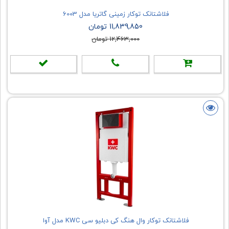
فلاشتانک توکار زمینی گاتریا مدل 6003
11,839,850 تومان
12,463,000 تومان
فلاشتانک توکار وال هنگ کی دبلیو سی KWC مدل آوا