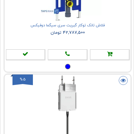
فلاش تانک توکار گبریت سری سیگما دوفیکس
42,787,500 تومان
%5