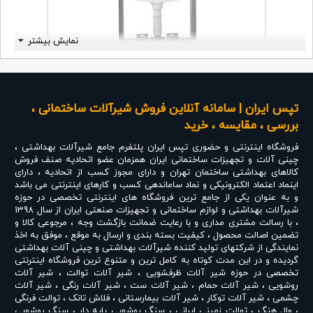
نمایش بیشتر
تپس ایران | سامانه آنلاین فروش شیرآلات ساختمانی ،
فلاشتانک توکار چیست ؟
بررسی ، مقایسه ، خرید
فلاش تانک توکار یک مخزن نسبتا بزرگ است که در
فروشگاه اینترنتی و حضوری
تپس ایران
پلتفرم جامع شیرآلات بهداشتی ،
فضای میان دیوار سرویس بهداشتی نصب شده و پس
چینی آلات و تجهیزات ساختمانی ایران همزمان عضو اتحادیه صنف فروش
کالاهای بهداشتی ساختمان تهران و دارای مجوز کسب از اتحادیه ، دارای
از کاشی‌کاری دیگر دیده نمی‌شود. اما فقط پنل یا دکمه
اینماد اعتماد الکترونیکی و نماد ساماندهی کسب و کارهای اینترنتی می باشد
و به عنوان یکی از جامع ترین فروشگاه های اینترنتی تخصصی در حوزه
آن قابل مشاهده است و می‌توان از آنها استفاده کرد.
شیرآلات بهداشتی و لوازم ساختمانی و تجهیزات صنعتی ایران از سال 1398
این نوع فلاشتانک‌ها با هدف استفاده بهینه از فضا،
، با رسالت مشتری مداری و با رعایت ضمانت بازگشت وجه ، مرجوعی کالا و
تضمین اصالت محصول ، کیفیت بسته بندی و ارسال به موقع ، موفق به اخذ
زیبایی دکوراسیون سرویس بهداشتی و القای طراحی
نمایندگی از شرکتهای تولید کننده شیرآلات بهداشتی و چینی آلات بهداشتی
مدرن کارایی دارند. در عین حال قرار است تا از
گردیده و در این مدت کوتاه به کامل ترین و متنوع ترین فروشگاه اینترنتی
تخصصی در حوزه
شیر آلات ظرفشویی
،
شیر آلات توالت
،
شیر آلات
پتانسیل فضای میان دیوارها استفاده بهینه‌تری کنید.
روشویی
،
شیر آلات حمام
،
شیر آلات ست
،
شیر آلات رنگی
،
شیر آلات
چشمی
،
شیر آلات توکار
،
شیر آلات بیمارستانی
،
فلاش تانک
،
توالت فرنگی
انواع فلاش تانک توکار در مدل‌های تخلیه سیفونی و
،
وال هنگ
،
توالت زمینی ایرانی
،
سنگ روشویی پایه دار
،
سنگ روشویی