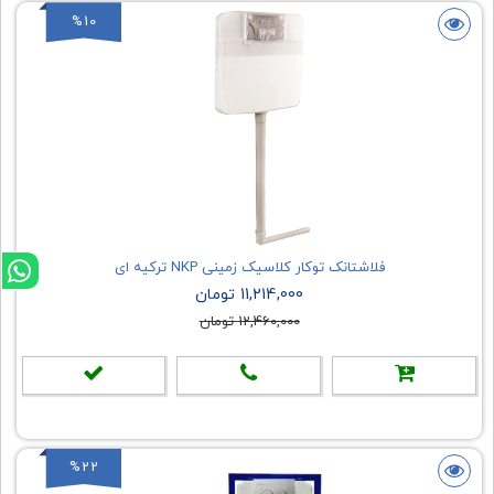
%10
فلاشتانک توکار کلاسیک زمینی NKP ترکیه ای
11,214,000 تومان
12,460,000 تومان
%22