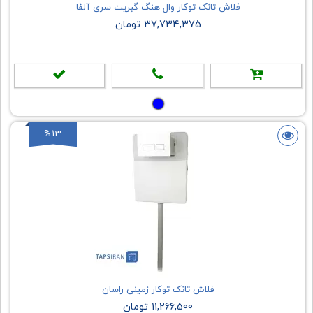
فلاش تانک توکار وال هنگ گبریت سری آلفا
37,734,375 تومان
%13
فلاش تانک توکار زمینی راسان
11,266,500 تومان