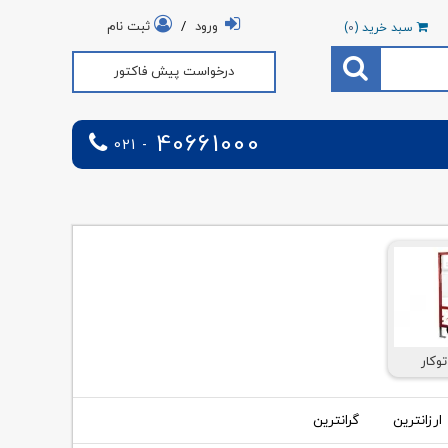
ورود
/
ثبت نام
سبد خرید (
0
)
درخواست پیش فاکتور
40661000
021 -
وکار
ارزانترین
گرانترین