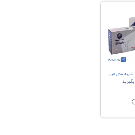
13
ید
 شیبه مدل البرز
گیرید