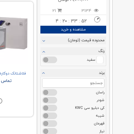
3826
21
3134
13
4 : 20 : 33 : 52
4 : 20
رید
مشاهده و خرید
مشاهده و خر
محدوده قیمت (تومان)
رنگ
سفید
برند
فلاشتانک دوکاره
تماس ب
راسان
شودر
کی دبلیو سی KWC
شیبه
قهرمان
نیاز