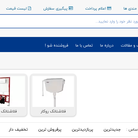
مندی ها
اعلام پرداخت
پیگیری سفارش
لیست قیمت
 و مقالات
درباره ما
تماس با ما
فروشنده شو !
% 10
فلاشتانک روکار
فلاشتانک ت
دل آروین
جدیدترین
پربازدیدترین
پرفروش ترین
تخفیف دار
اساس :