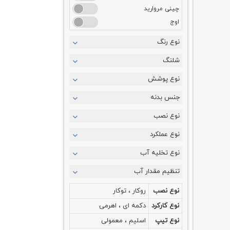
چینی مروارید
اوج
ایمن آب
نوع رنگ
زرشام
شلنگ
فلاش تانک ایران
متفرقه
نوع پوشش
شیتاب
جنس بدنه
گبریت ( Geberit )
والسیر ( Valsir )
نوع نصب
فلاش مستر ( FLUSH MASTER )
نوع عملکرد
نوع تخلیه آب
Visam ( ویسام )
بستایل BESTYLE
تنظیم مقدار آب
جاستایم ( JUSTIME )
نوع نصب
روکار ، توکار
گاتریا
نوع کارکرد
دکمه ای ، اهرمی
کوهلر (KOHLER)
بوچی (BOCCHI)
نوع تیپ
اسلیم ، معمولی