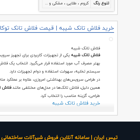
NKP ترکیه
تنوع رنگ
کروم ، طلایی ، مشکی و ...
خرید فلاش تانک شیبه | قیمت فلاش تانک توکار
فلاش تانک شیبه
فلاش تانک شیبه
یکی از تجهیزات کاربردی برای تجهیز سر
بهتر مصرف آب مورد استفاده قرار می‌گیرد. انتخاب یک فلا
سیستم تخلیه، سهولت استفاده و دوام تجهیزات دارد.
در طراحی سرویس‌های بهداشتی امروزی، علاوه بر عملکرد منا
همین دلیل، فلاش تانک‌ها در مدل‌های مختلفی مانند
فلاش تا
طراحی، گزینه مناسب را انتخاب کرد.
خرید فلاش تانک شیبه
هنگام
خرید فلاش تانک شیبه
بهتر است عواملی مانند نوع 
تأمین قطعات یدکی مورد توجه قرار گیرد. فلاش تانک مناسب با
و مطمئن داشته باشد.
در مدل‌های توکار، علاوه بر کیفیت مکانیزم داخلی، استحکام فر
تپس ایران | سامانه آنلاین فروش شیرآلات ساختمانی ،