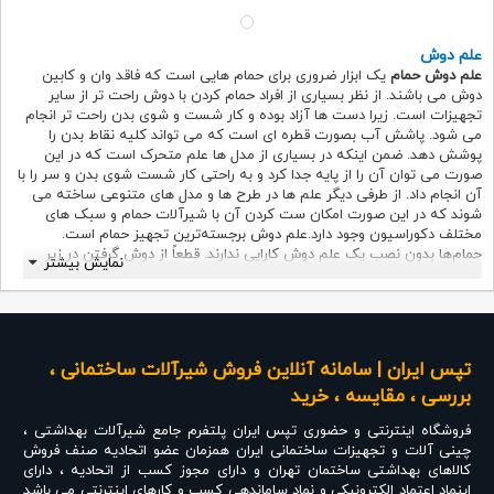
علم دوش
علم دوش حمام
یک ابزار ضروری برای حمام هایی است که فاقد وان و کابین
دوش می باشند. از نظر بسیاری از افراد حمام کردن با دوش راحت تر از سایر
تجهیزات است. زیرا دست ها آزاد بوده و کار شست و شوی بدن راحت تر انجام
می شود. پاشش آب بصورت قطره ای است که می تواند کلیه نقاط بدن را
پوشش دهد. ضمن اینکه در بسیاری از مدل ها علم متحرک است که در این
صورت می توان آن را از پایه جدا کرد و به راحتی کار شست شوی بدن و سر را با
آن انجام داد. از طرفی دیگر علم ها در طرح ها و مدل های متنوعی ساخته می
شوند که در این صورت امکان ست کردن آن با شیرآلات حمام و سبک های
مختلف دکوراسیون وجود دارد.علم دوش برجسته‌ترین تجهیز حمام است.
حمام‌ها بدون نصب یک علم دوش کارایی ندارند. قطعاً از دوش گرفتن در زیر
نمایش بیشتر
جریان آب نرم و روان که تمام بدن شما را پوشش داده و در عین حال باعث
آزارتان نشود را بر هر چیز دیگری در حمام خانه ترجیح می‌دهید. هیچ حسی بهتر
از یک دوش آب گرم پس از روز کاری سخت و خسته کننده نیست. اگر چنین
حس شیرینی را می‌خواهید، باید در انتخاب علم دوش هنگام خرید تجهیزات
حمام دقت بیشتری کنید و این بخش مهم و کاربردی را کاملاً متناسب با فضای
تپس ایران | سامانه آنلاین فروش شیرآلات ساختمانی ،
حمام انتخاب نمایید.
بررسی ، مقایسه ، خرید
یک علم دوش خوب قادر است:
فروشگاه اینترنتی و حضوری
تپس ایران
پلتفرم جامع شیرآلات بهداشتی ،
شستشوی بدن شما را ساده‌تر کند.
چینی آلات و تجهیزات ساختمانی ایران همزمان عضو اتحادیه صنف فروش
حس آرامش در هنگام حمام گرفتن را منتقل سازد.
کالاهای بهداشتی ساختمان تهران و دارای مجوز کسب از اتحادیه ، دارای
از پاشیدن آب به اطراف حمام جلوگیری کند.
اینماد اعتماد الکترونیکی و نماد ساماندهی کسب و کارهای اینترنتی می باشد