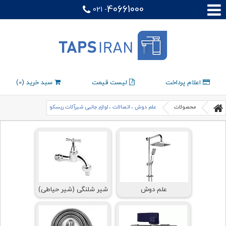
40661000
021 -
اعلام پرداخت
لیست قیمت
سبد خرید (
0
)
محصولات
علم دوش ، اتصالات ، لوازم جانبی شیرآلات ریسکو
علم دوش
شیر شلنگی (شیر حیاطی)