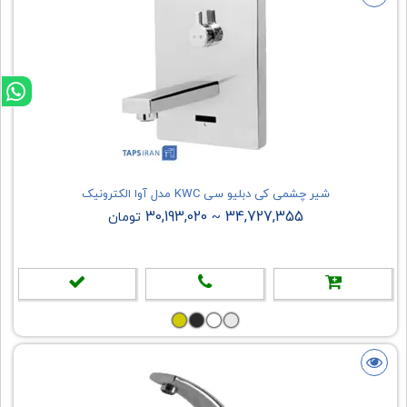
شیر چشمی کی دبلیو سی KWC مدل آوا الکترونیک
30,193,020
34,727,355
~
تومان