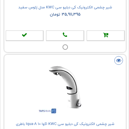
شیر چشمی الکترونیک کی دبلیو سی KWC مدل زئوس سفید
35,911,395 تومان
شیر چشمی الکترونیک کی دبلیو سی KWC اکوا Iqua-A 10 باطری