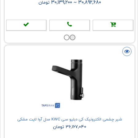
30,139,200
30,892,680
~
تومان
شیر چشمی الکترونیک کی دبلیو سی KWC مدل آوا لایت مشکی
36,167,040 تومان