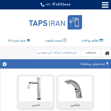
40661000
021 -
اعلام پرداخت
لیست قیمت
سبد خرید (
0
)
محصولات
شیر هوشمند شیرآلات کی دبلیو سی
جستجوی پیشرفته
چشمی
لمسی