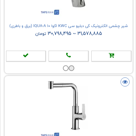
شیر چشمی الکترونیک کی دبلیو سی KWC اکوا IQUA-A 10 (برق و باطری)
30,798,495
31,578,885
~
تومان