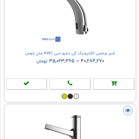
شیر چشمی الکترونیک کی دبلیو سی KWC مدل زئوس
35,023,365
40,284,270
~
تومان