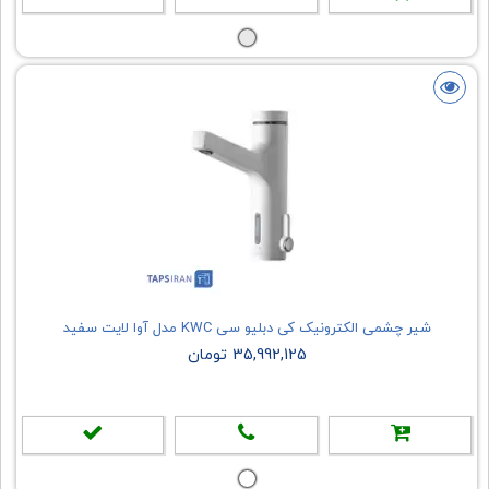
شیر چشمی الکترونیک کی دبلیو سی KWC مدل آوا لایت سفید
35,992,125 تومان