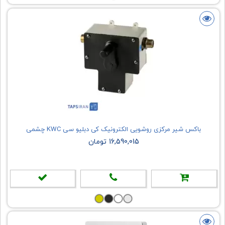
باکس شیر مرکزی روشویی الکترونیک کی دبلیو سی KWC چشمی
16,590,015 تومان