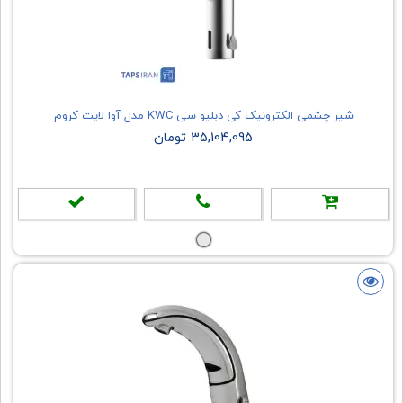
شیر چشمی الکترونیک کی دبلیو سی KWC مدل آوا لایت کروم
35,104,095 تومان