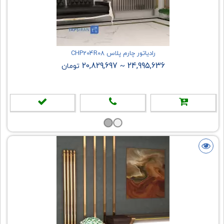
رادیاتور چارم پلاس CHP204R08
20,829,697
24,995,636
~
تومان