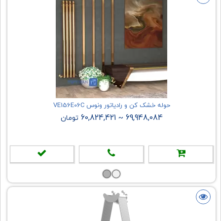
حوله خشک کن و رادیاتور ونوس VE156E06C
60,824,421
69,948,084
~
تومان