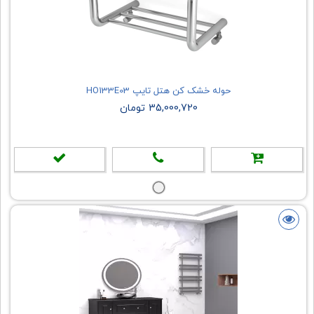
حوله خشک کن هتل تایپ HO133E03
35,000,720 تومان