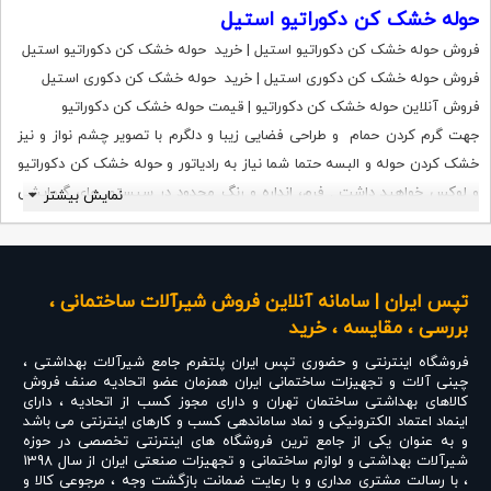
حوله خشک کن دکوراتیو استیل
فروش حوله خشک کن دکوراتیو استیل | خرید حوله خشک کن دکوراتیو استیل
فروش حوله خشک کن دکوری استیل | خرید حوله خشک کن دکوری استیل
فروش آنلاین حوله خشک کن دکوراتیو | قیمت حوله خشک کن دکوراتیو
جهت گرم کردن حمام و طراحی فضایی زیبا و دلگرم با تصویر چشم نواز و نیز
خشک کردن حوله و البسه حتما شما نیاز به رادیاتور و حوله خشک کن دکوراتیو
و لوکس خواهید داشت . فرم، انداره و رنگِ محدود در سیستم های گرمایشی
نمایش بیشتر
قدیمی، همیشه معضلی برای طراحان دکوراسیون داخلی بوده و با تمام تلاشی
که برای جاسازی و مخفی نمودن آنها انجام می دادند در بسیاری از موارد تاثیر
منفی بر طراحی داخلی داشته اند. رادیاتور و حوله خشک‌کن دکوراتیو همانطور
تپس ایران | سامانه آنلاین فروش شیرآلات ساختمانی ،
که از نام آن پیداست طراحی منحصر بفردی را د اراست و از جنس استیل
بررسی ، مقایسه ، خرید
طراحی و تولید شده است. از این رادیاتور می‌توان به عنوان حوله خشک‌کن در
فروشگاه اینترنتی و حضوری
تپس ایران
پلتفرم جامع شیرآلات بهداشتی ،
سرویس‌های بهداشتی و فضاهای مرطوب استفاده کرد. با این حال از این
چینی آلات و تجهیزات ساختمانی ایران همزمان عضو اتحادیه صنف فروش
رادیاتورها می‌توان در فضاهای گوناگون بسته به نظر طراح نیز استفاده کرد.
کالاهای بهداشتی ساختمان تهران و دارای مجوز کسب از اتحادیه ، دارای
رادیاتورها و حوله خشک کن ها از لوله های باریک و بهم پیوسته تشکیل شده
اینماد اعتماد الکترونیکی و نماد ساماندهی کسب و کارهای اینترنتی می باشد
و به عنوان یکی از جامع ترین فروشگاه های اینترنتی تخصصی در حوزه
اند و به راحتی بر روی دیوار قابل نصب هستند و جهت خشک کردن حوله و
شیرآلات بهداشتی و لوازم ساختمانی و تجهیزات صنعتی ایران از سال 1398
دستمال و لباسهای خیس کوچک مورد استفاده قرار می گیرند .
، با رسالت مشتری مداری و با رعایت ضمانت بازگشت وجه ، مرجوعی کالا و