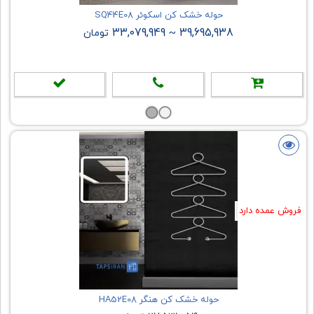
حوله خشک کن اسکوئر SQ44E08
33,079,949
39,695,938
~
تومان
فروش عمده دارد
حوله خشک کن هنگر HA52E08