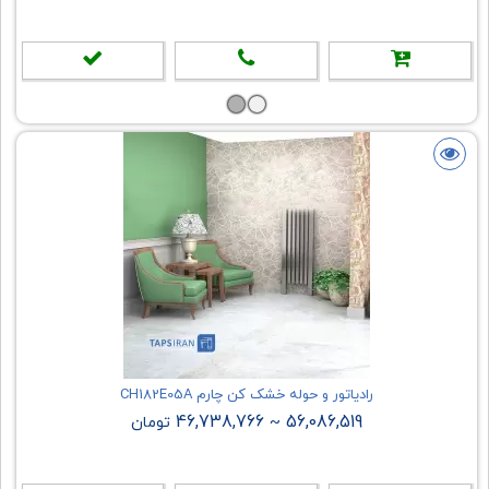
رادیاتور و حوله خشک کن چارم CH182E05A
46,738,766
56,086,519
~
تومان