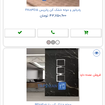
رادیاتور و حوله خشک کن پاتریس PA184E15
43,750,900 تومان
فروش عمده دارد
حوله خشک کن بتا BE68E08