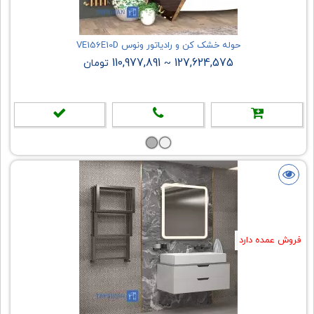
حوله خشک کن و رادیاتور ونوس VE156E10D
110,977,891
127,624,575
~
تومان
فروش عمده دارد