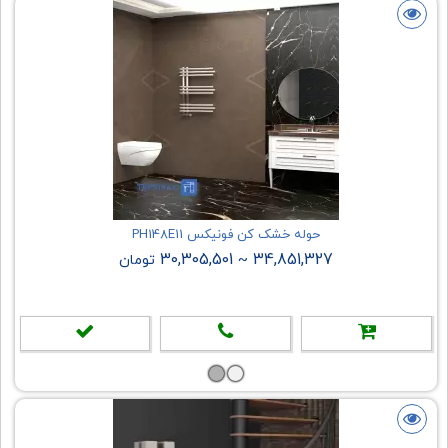
حوله خشک کن فونیکس PH148E11
30,305,501
34,851,327
~
تومان