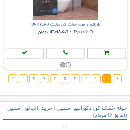
رادیاتور و حوله خشک کن یونیک UN162E10B
13,018,561
16,006,427
~
تومان
10
9
8
7
6
5
4
3
2
1
‹
›
حوله خشک کن دکوراتیو استیل | خرید رادیاتور استیل
(امروز 16 مرداد)