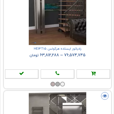
رادیاتور ایستاده هرکولس HE14T15
63,812,288
76,574,745
~
تومان