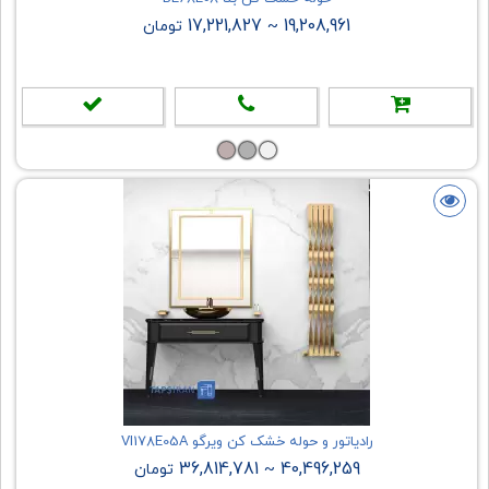
17,221,827
19,208,961
~
تومان
رادیاتور و حوله خشک کن ویرگو VI178E05A
36,814,781
40,496,259
~
تومان