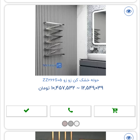
حوله خشک کن زو زو ZZ266S05
10,457,532
12,549,039
~
تومان