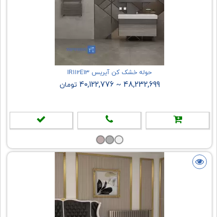
حوله خشک کن آیریس IR112E13
40,122,776
48,232,699
~
تومان