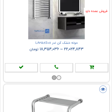
فروش عمده دارد
حوله خشک کن لدر LA258S08
18,354,036
22,024,843
~
تومان