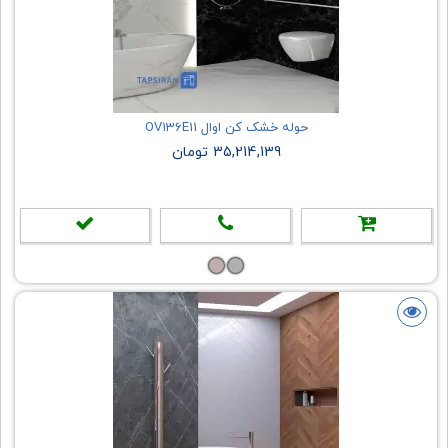
حوله خشک کن اوال OV136E11
35,214,139 تومان