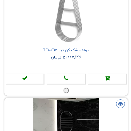
حوله خشک کن تیار TE101E12
51,007,146 تومان