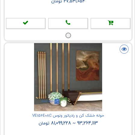
27,531,054 تومان
حوله خشک کن و رادیاتور ونوس VE156E08C
81,099,228
93,264,113
~
تومان