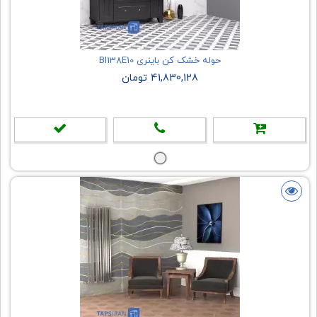
حوله خشک کن باینری BI138E10
41,830,128 تومان