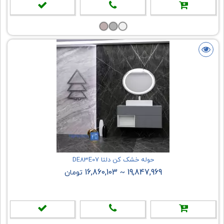
حوله خشک کن دلتا DE83E07
16,860,103
19,847,969
~
تومان