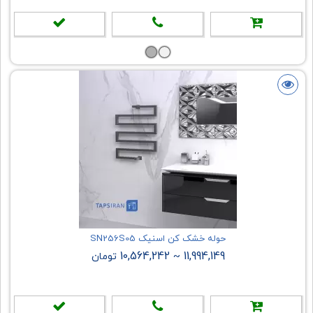
حوله خشک کن اسنیک SN256S05
10,564,242
11,994,149
~
تومان