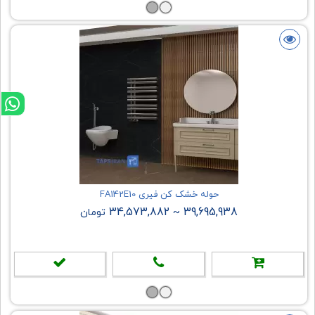
حوله خشک کن فیری FA142E10
34,573,882
39,695,938
~
تومان