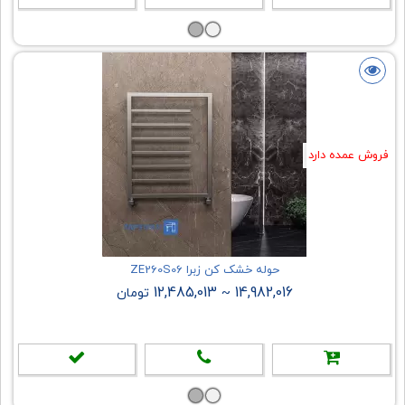
فروش عمده دارد
حوله خشک کن زبرا ZE260S06
12,485,013
14,982,016
~
تومان